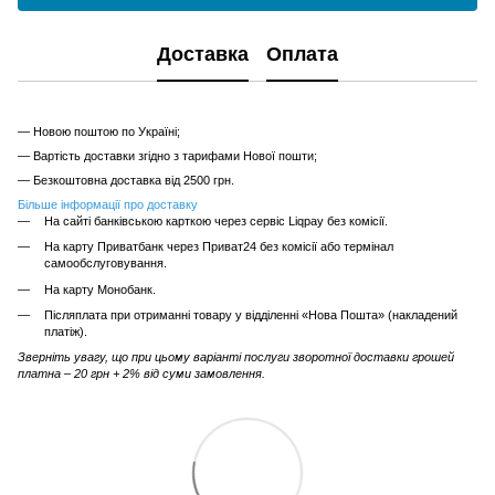
Доставка
Оплата
— Новою поштою по Україні;
— Вартість доставки згідно з тарифами Нової пошти;
— Безкоштовна доставка від 2500 грн.
Більше інформації про доставку
На сайті банківською карткою через сервіс Liqpay без комісії.
На карту Приватбанк через Приват24 без комісії або термінал
самообслуговування.
На карту Монобанк.
Післяплата при отриманні товару у відділенні «Нова Пошта» (накладений
платіж).
Зверніть увагу, що при цьому варіанті послуги зворотної доставки грошей
платна – 20 грн + 2% від суми замовлення.