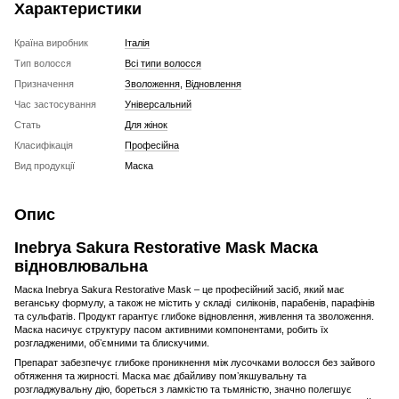
Характеристики
Країна виробник
Італія
Тип волосся
Всі типи волосся
Призначення
Зволоження
,
Відновлення
Час застосування
Універсальний
Стать
Для жінок
Класифікація
Професійна
Вид продукції
Маска
Опис
Inebrya Sakura Restorative Mask Маска
відновлювальна
Маска Inebrya Sakura Restorative Mask – це професійний засіб, який має
веганську формулу, а також не містить у складі силіконів, парабенів, парафінів
та сульфатів. Продукт гарантує глибоке відновлення, живлення та зволоження.
Маска насичує структуру пасом активними компонентами, робить їх
розгладженими, обʼємними та блискучими.
Препарат забезпечує глибоке проникнення між лусочками волосся без зайвого
обтяження та жирності. Маска має дбайливу помʼякшувальну та
розгладжувальну дію, бореться з ламкістю та тьмяністю, значно полегшує