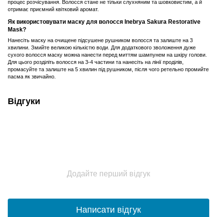
процес розчісування. Волосся стане не тільки слухняним та шовковистим, а й
отримає приємний квітковий аромат.
Як використовувати маску для волосся Inebrya Sakura Restorative
Mask?
Нанесіть маску на очищене підсушене рушником волосся та залиште на 3
хвилини. Змийте великою кількістю води. Для додаткового зволоження дуже
сухого волосся маску можна нанести перед миттям шампунем на шкіру голови.
Для цього розділіть волосся на 3-4 частини та нанесіть на лінії проділів,
промасуйте та залиште на 5 хвилин під рушником, після чого ретельно промийте
пасма як звичайно.
Відгуки
Додайте перший відгук
Написати відгук