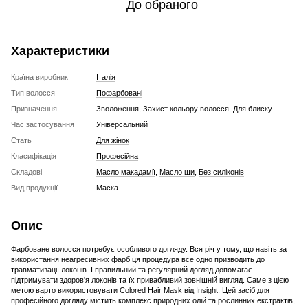
До обраного
Характеристики
Країна виробник
Італія
Тип волосся
Пофарбовані
Призначення
Зволоження
,
Захист кольору волосся
,
Для блиску
Час застосування
Універсальний
Стать
Для жінок
Класифікація
Професійна
Складові
Масло макадамії
,
Масло ши
,
Без силіконів
Вид продукції
Маска
Опис
Фарбоване волосся потребує особливого догляду. Вся річ у тому, що навіть за
використання неагресивних фарб ця процедура все одно призводить до
травматизації локонів. І правильний та регулярний догляд допомагає
підтримувати здоров'я локонів та їх привабливий зовнішній вигляд. Саме з цією
метою варто використовувати Colored Hair Mask від Insight. Цей засіб для
професійного догляду містить комплекс природних олій та рослинних екстрактів,