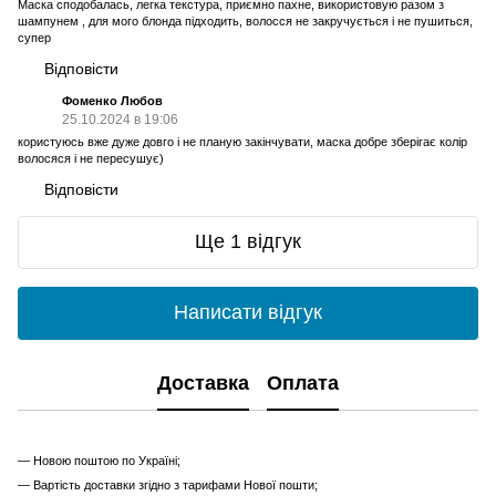
Маска сподобалась, легка текстура, приємно пахне, використовую разом з
шампунем , для мого блонда підходить, волосся не закручується і не пушиться,
супер
Відповісти
Фоменко Любов
25.10.2024 в 19:06
користуюсь вже дуже довго і не планую закінчувати, маска добре зберігає колір
волосяся і не пересушує)
Відповісти
Ще 1 відгук
Написати відгук
Доставка
Оплата
— Новою поштою по Україні;
— Вартість доставки згідно з тарифами Нової пошти;