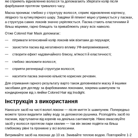
які сприяють відновленню волосся та допомагають зберігати колір після
фарбування протягом тривалого часу.
Маска проникає глибоко у структуру волосся, сприяє відновленню кортексу,
ліпідного та кутикулярного шару. Завдяки їй пігмент міцно утримується у пасмах,
а структура самих локонів значно укріплюється. Пасма стають еластичними й
більш міцними, гарно блищать та приваблюють увагу всіх навколо.
Отже Colored Hair Mask допомагає:
пітримати інтенсивний колір локонів між візитами до перукаря;
захистити пасма від негативного впливу УФ-випромінювання;
створити ефект надзвичайного блиску, м'якості й еластичності;
глибоко зволожити волосся;
сприяти регенерації структури волосся;
наситити пасма значною кількістю корисних речовин.
Для отримання гарного результату варто також доповнювати маску й іншими
засобами для догляду за фарбованими локонами, зокрема шампунем та
кондиціонером від з лінійки Colored Hair від Insdight.
Інструкція з використання
Наносьте засіб на чисті вологі локони — після миття їх шампунем. Попередньо
можете трохи видалити зайву воду за допомогою рушника. Розподіліть засіб по
пасмам, відступаючи від коренів на декілька сантиметрів. Ніжно вмасовуйте
засіб у волосся протягом пари хвилин — так він зможе подіяти на більш
глибокому рівні та проникне у всі волосинки.
Витримайте засіб на локонах до 10 хв. Змивайте теплою водою. Повторюйте 1-2