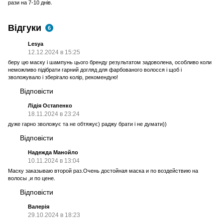
рази на 7-10 днів.
Відгуки
6
Lesya
12.12.2024 в 15:25
беру цю маску і шампунь цього бренду результатом задоволена, особливо коли
неможливо підібрати гарний догляд для фарбованого волосся і щоб і
зволожувало і зберігало колір, рекомендую!
Відповісти
Лідія Остапенко
18.11.2024 в 23:24
дуже гарно зволожує та не обтяжує) раджу брати і не думати))
Відповісти
Надежда Манойло
10.11.2024 в 13:04
Маску заказываю второй раз.Очень достойная маска и по воздействию на
волосы ,и по цене.
Відповісти
Валерія
29.10.2024 в 18:23