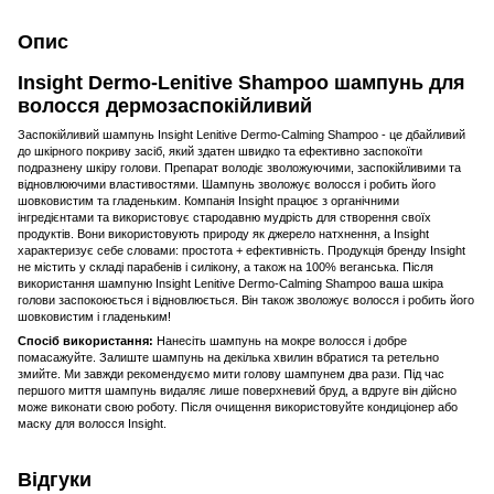
Опис
Insight Dermo-Lenitive Shampoo шампунь для
волосся дермозаспокійливий
Заспокійливий шампунь Insight Lenitive Dermo-Calming Shampoo - це дбайливий
до шкірного покриву засіб, який здатен швидко та ефективно заспокоїти
подразнену шкіру голови. Препарат володіє зволожуючими, заспокійливими та
відновлюючими властивостями. Шампунь зволожує волосся і робить його
шовковистим та гладеньким. Компанія Insight працює з органічними
інгредієнтами та використовує стародавню мудрість для створення своїх
продуктів. Вони використовують природу як джерело натхнення, а Insight
характеризує себе словами: простота + ефективність. Продукція бренду Insight
не містить у складі парабенів і силікону, а також на 100% веганська. Після
використання шампуню Insight Lenitive Dermo-Calming Shampoo ваша шкіра
голови заспокоюється і відновлюється. Він також зволожує волосся і робить його
шовковистим і гладеньким!
Спосіб використання:
Нанесіть шампунь на мокре волосся і добре
помасажуйте. Залиште шампунь на декілька хвилин вбратися та ретельно
змийте. Ми завжди рекомендуємо мити голову шампунем два рази. Під час
першого миття шампунь видаляє лише поверхневий бруд, а вдруге він дійсно
може виконати свою роботу. Після очищення використовуйте кондиціонер або
маску для волосся Insight.
Відгуки