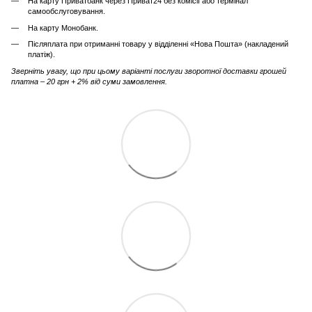
На карту Приватбанк через Приват24 без комісії або термінал
самообслуговування.
На карту Монобанк.
Післяплата при отриманні товару у відділенні «Нова Пошта» (накладений
платіж).
Зверніть увагу, що при цьому варіанті послуги зворотної доставки грошей
платна – 20 грн + 2% від суми замовлення.