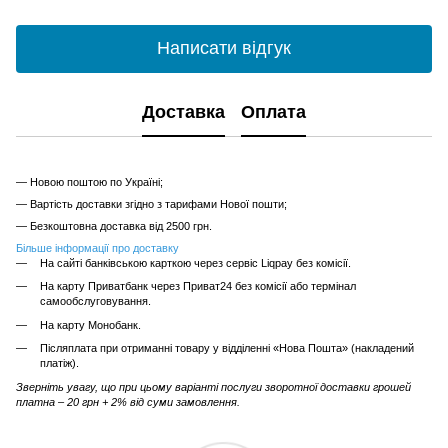
Написати відгук
Доставка
Оплата
— Новою поштою по Україні;
— Вартість доставки згідно з тарифами Нової пошти;
— Безкоштовна доставка від 2500 грн.
Більше інформації про доставку
На сайті банківською карткою через сервіс Liqpay без комісії.
На карту Приватбанк через Приват24 без комісії або термінал
самообслуговування.
На карту Монобанк.
Післяплата при отриманні товару у відділенні «Нова Пошта» (накладений
платіж).
Зверніть увагу, що при цьому варіанті послуги зворотної доставки грошей
платна – 20 грн + 2% від суми замовлення.