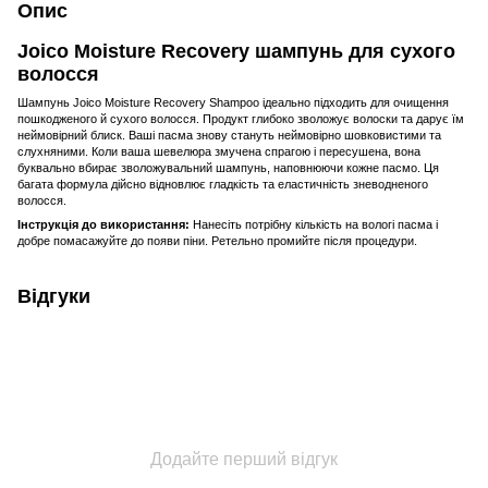
Опис
Joico Moisture Recovery шампунь для сухого
волосся
Шампунь Joico Moisture Recovery Shampoo ідеально підходить для очищення
пошкодженого й сухого волосся. Продукт глибоко зволожує волоски та дарує їм
неймовірний блиск. Ваші пасма знову стануть неймовірно шовковистими та
слухняними. Коли ваша шевелюра змучена спрагою і пересушена, вона
буквально вбирає зволожувальний шампунь, наповнюючи кожне пасмо. Ця
багата формула дійсно відновлює гладкість та еластичність зневодненого
волосся.
Інструкція до використання:
Нанесіть потрібну кількість на вологі пасма і
добре помасажуйте до появи піни. Ретельно промийте після процедури.
Відгуки
Додайте перший відгук