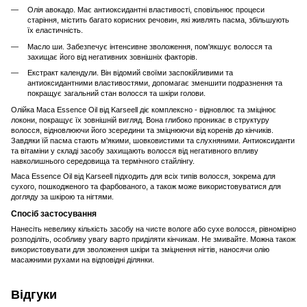
Олія авокадо. Має антиоксидантні властивості, сповільнює процеси
старіння, містить багато корисних речовин, які живлять пасма, збільшують
їх еластичність.
Масло ши. Забезпечує інтенсивне зволоження, пом'якшує волосся та
захищає його від негативних зовнішніх факторів. ​
Екстракт календули. Він відомий своїми заспокійливими та
антиоксидантними властивостями, допомагає зменшити подразнення та
покращує загальний стан волосся та шкіри голови.
Олійка Maca Essence Oil від ​Karseell діє комплексно - відновлює та зміцінює
локони, покращує їх зовнішній вигляд. Вона глибоко проникає в структуру
волосся, відновлюючи його зсередини та зміцнюючи від коренів до кінчиків.​
Завдяки їй пасма стають м'якими, шовковистими та слухняними.​ Антиоксиданти
та вітаміни у складі засобу захищають волосся від негативного впливу
навколишнього середовища та термічного стайлінгу.​
Maca Essence Oil від ​Karseell підходить для всіх типів волосся, зокрема для
сухого, пошкодженого та фарбованого, а також може використовуватися для
догляду за шкірою та нігтями.​
Спосіб застосування
Нанесіть невелику кількість засобу на чисте вологе або сухе волосся, рівномірно
розподіліть, особливу увагу варто приділяти кінчикам. Не змивайте. Можна також
використовувати для зволоження шкіри та зміцнення нігтів, наносячи олію
масажними рухами на відповідні ділянки.​
Відгуки