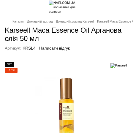
Каталог
Домашній догляд
Домашній догляд Karseell
Karseell Maca Essence O
Karseell Maca Essence Oil Арганова
олія 50 мл
Артикул:
KRSL4
Написати відгук
ХІТ
−10%