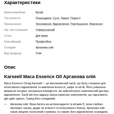
Характеристики
Країна виробник
Китай
Тип волосся
Пошкоджені
,
Сухе
,
Ламке
,
Пористі
Призначення
Зволоження
,
Відновлення
,
Пом'якшення
,
Живлення
Час застосування
Універсальний
Стать
Для жінок
Класифікація
Професійна
Складові
Арганова олія
Вид продукції
Олія
Опис
Karseell Maca Essence Oil Арганова олія
Maca Essence Oil від ​Karseell — це високоякісний засіб, що було створено для
інтенсивного відновлення та живлення волосся, шкіри та нігтів. Його унікальна
формула поєднує натуральні інгредієнти, які забезпечують комплексний догляд і
відновлення.​ Засіб містить відразу кілька корисних компонентів, що підсилюють
дію один одного. Серед його складників:
Арганова олія. Вона багата на антиоксиданти та вітамін E, вона глибоко
зволожує пасма, додає їм м’якості та інтенсивного блиску. Арганова олія
також зміцнює волосяний стрижень та сприяє його відновленню зсередини.