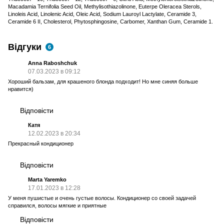
Macadamia Ternifolia Seed Oil, Methylisothiazolinone, Euterpe Oleracea Sterols,
Linoleis Acid, Linolenic Acid, Oleic Acid, Sodium Lauroyl Lactylate, Ceramide 3,
Ceramide 6 II, Cholesterol, Phytosphingosine, Carbomer, Xanthan Gum, Ceramide 1.
Відгуки
6
Anna Raboshchuk
07.03.2023 в 09:12
Хороший бальзам, для крашеного блонда подходит! Но мне синяя больше
нравится)
Відповісти
Катя
12.02.2023 в 20:34
Прекрасный кондиционер
Відповісти
Marta Yaremko
17.01.2023 в 12:28
У меня пушистые и очень густые волосы. Кондиционер со своей задачей
справился, волосы мягкие и приятные
Відповісти