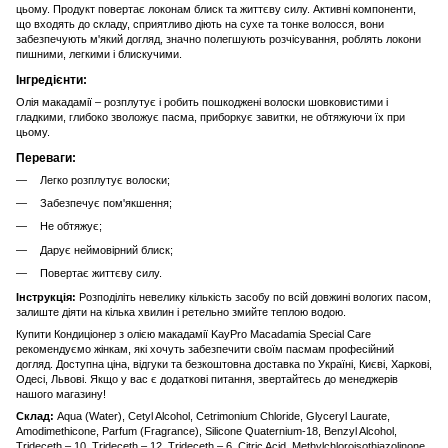
цьому. Продукт повертає локонам блиск та життєву силу. Активні компоненти,
що входять до складу, сприятливо діють на сухе та тонке волосся, вони
забезпечують м'який догляд, значно полегшують розчісування, роблять локони
пишними, легкими і блискучими.
Інгредієнти:
Олія макадамії – розплутує і робить пошкоджені волоски шовковистими і
гладкими, глибоко зволожує пасма, приборкує завитки, не обтяжуючи їх при
цьому.
Переваги:
Легко розплутує волоски;
Забезпечує пом'якшення;
Не обтяжує;
Дарує неймовірний блиск;
Повертає життєву силу.
Інструкція:
Розподіліть невелику кількість засобу по всій довжині вологих пасом,
залиште діяти на кілька хвилин і ретельно змийте теплою водою.
Купити Кондиціонер з олією макадамії KayPro Macadamia Special Care
рекомендуємо жінкам, які хочуть забезпечити своїм пасмам професійний
догляд. Доступна ціна, відгуки та безкоштовна доставка по Україні, Києві, Харкові,
Одесі, Львові. Якщо у вас є додаткові питання, звертайтесь до менеджерів
нашого магазину!
Склад:
Aqua (Water), Cetyl Alcohol, Cetrimonium Chloride, Glyceryl Laurate,
Amodimethicone, Parfum (Fragrance), Silicone Quaternium-18, Benzyl Alcohol,
Trideceth – 10, Trideceth – 12, Trideceth – 6, Citric Acid, Methylchloroisothiazolinone,