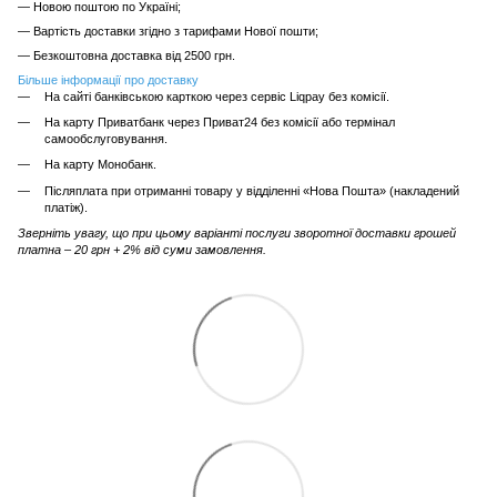
— Новою поштою по Україні;
— Вартість доставки згідно з тарифами Нової пошти;
— Безкоштовна доставка від 2500 грн.
Більше інформації про доставку
На сайті банківською карткою через сервіс Liqpay без комісії.
На карту Приватбанк через Приват24 без комісії або термінал
самообслуговування.
На карту Монобанк.
Післяплата при отриманні товару у відділенні «Нова Пошта» (накладений
платіж).
Зверніть увагу, що при цьому варіанті послуги зворотної доставки грошей
платна – 20 грн + 2% від суми замовлення.