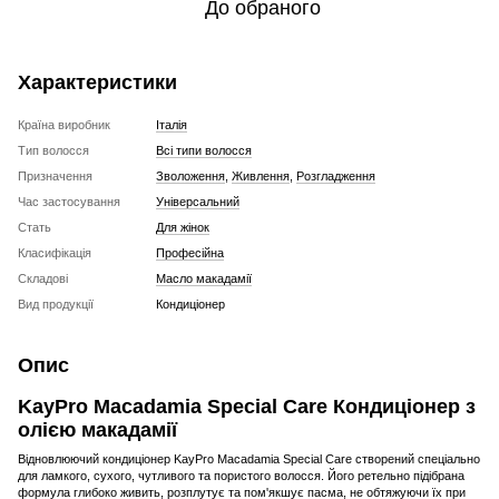
До обраного
Характеристики
Країна виробник
Італія
Тип волосся
Всі типи волосся
Призначення
Зволоження
,
Живлення
,
Розгладження
Час застосування
Універсальний
Стать
Для жінок
Класифікація
Професійна
Складові
Масло макадамії
Вид продукції
Кондиціонер
Опис
KayPro Macadamia Special Care Кондиціонер з
олією макадамії
Відновлюючий кондиціонер KayPro Macadamia Special Care створений спеціально
для ламкого, сухого, чутливого та пористого волосся. Його ретельно підібрана
формула глибоко живить, розплутує та пом'якшує пасма, не обтяжуючи їх при