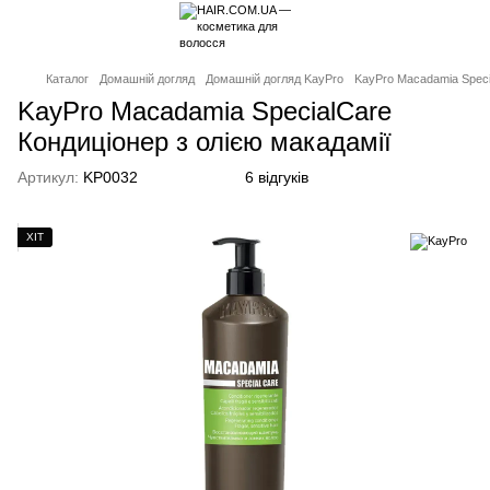
Каталог
Домашній догляд
Домашній догляд KayPro
KayPro Macadamia Speci
KayPro Macadamia SpecialCare
Кондиціонер з олією макадамії
Артикул:
KP0032
6 відгуків
ХІТ