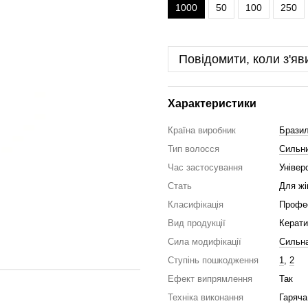
1000
50
100
250
Повідомити, коли з'яв
Характеристики
Країна виробник
Бразил
Тип волосся
Сильни
Час застосування
Універ
Стать
Для жі
Класифікація
Профе
Вид продукції
Керати
Сила модифікації
Сильн
Ступінь пошкодження
1
,
2
Ефект випрямлення
Так
Техніка виконання
Гаряча