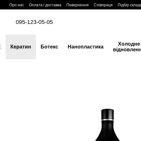
Перейти до основного контенту
Про нас
Оплата і доставка
Повернення
Співпраця
Підбір склад
095-123-05-05
Холодне
E
Кератин
Ботекс
Нанопластика
відновлен