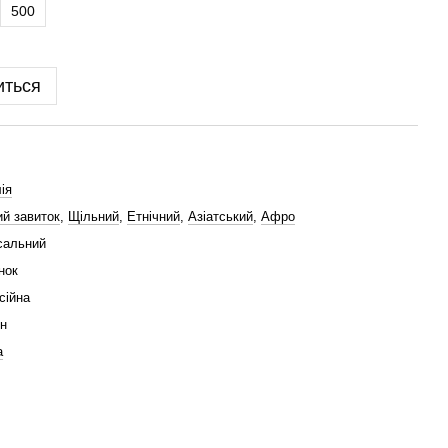
500
иться
ія
й завиток
,
Щільний
,
Етнічний
,
Азіатський
,
Афро
сальний
нок
сійна
н
а