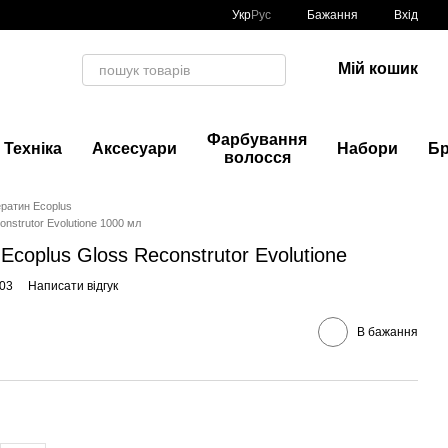
Укр
Рус
Бажання
Вхід
Мій кошик
Фарбування
Техніка
Аксесуари
Набори
Б
волосся
ератин Ecoplus
nstrutor Evolutione 1000 мл
coplus Gloss Reconstrutor Evolutione
003
Написати відгук
В бажання