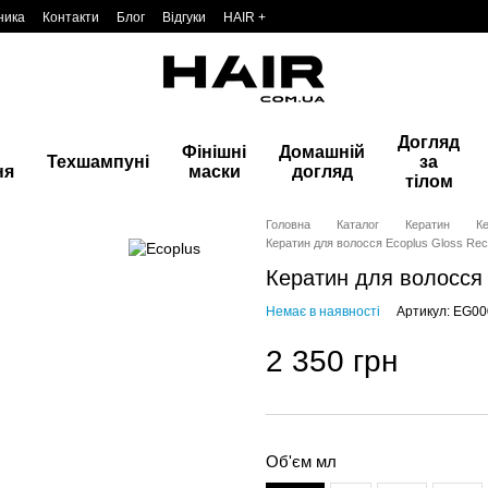
ника
Контакти
Блог
Відгуки
HAIR +
Догляд
Фінішні
Домашній
Техшампуні
за
ня
маски
догляд
тілом
Головна
Каталог
Кератин
К
Кератин для волосся Ecoplus Gloss Reco
Кератин для волосся E
Немає в наявності
Артикул: EG0
2 350 грн
Об'єм мл