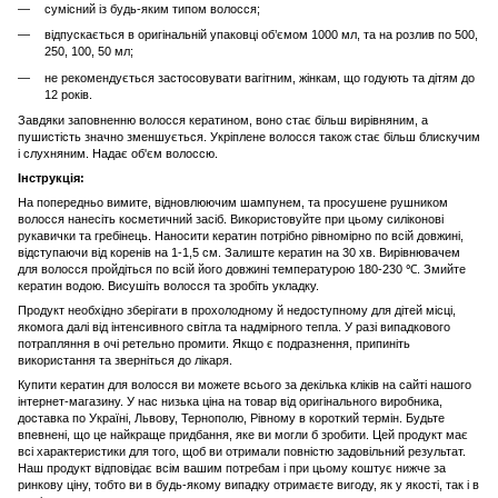
сумісний із будь-яким типом волосся;
відпускається в оригінальній упаковці об’ємом 1000 мл, та на розлив по 500,
250, 100, 50 мл;
не рекомендується застосовувати вагітним, жінкам, що годують та дітям до
12 років.
Завдяки заповненню волосся кератином, воно стає більш вирівняним, а
пушистість значно зменшується. Укріплене волосся також стає більш блискучим
і слухняним. Надає об'єм волоссю.
Інструкція:
На попередньо вимите, відновлюючим шампунем, та просушене рушником
волосся нанесіть косметичний засіб. Використовуйте при цьому силіконові
рукавички та гребінець. Наносити кератин потрібно рівномірно по всій довжині,
відступаючи від коренів на 1-1,5 см. Залиште кератин на 30 хв. Вирівнювачем
для волосся пройдіться по всій його довжині температурою 180-230
℃
. Змийте
кератин водою. Висушіть волосся та зробіть укладку.
Продукт необхідно зберігати в прохолодному й недоступному для дітей місці,
якомога далі від інтенсивного світла та надмірного тепла. У разі випадкового
потрапляння в очі ретельно промити. Якщо є подразнення, припиніть
використання та зверніться до лікаря.
Купити кератин для волосся ви можете всього за декілька кліків на сайті нашого
інтернет-магазину. У нас низька ціна на товар від оригінального виробника,
доставка по Україні, Львову, Тернополю, Рівному в короткий термін. Будьте
впевнені, що це найкраще придбання, яке ви могли б зробити. Цей продукт має
всі характеристики для того, щоб ви отримали повністю задовільний результат.
Наш продукт відповідає всім вашим потребам і при цьому коштує нижче за
ринкову ціну, тобто ви в будь-якому випадку отримаєте вигоду, як у якості, так і в