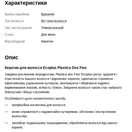
Характеристики
Країна виробник
Бразилія
Тип волосся
Всі типи волосся
Час застосування
Універсальний
Стать
Для жінок
Вид продукції
Кератин
Опис
Кератин для волосся Ecoplus Plastica Dos Fios
Завдяки рослинним інгредієнтам, Plastica dos Fios Ecoplus рятує здоров’я і
пластичність вашого волосся і відновлює кератин, одночасно сприяючи
ефективному ущільненню кутикули, зволожуючи і зберігаючи надовго
вирівнювання локонів, м’якість і блиск. Зміцнене волосся також стає набагато
блискучим і більш слухняним.
Особливості цього косметичного засобу:
професійна косметика для волосся;
може справитися з надзвичайно кучерявим, об'ємним і неслухняним
волоссям;
запобігає подальшому пошкодженню, обробляючи волосся від самого
кореня;