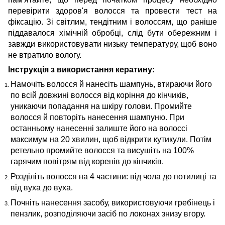
перевірити здоров'я волосся та провести тест на
фіксацію. Зі світлим, тендітним і волоссям, що раніше
піддавалося хімічній обробці, слід бути обережним і
завжди використовувати низьку температуру, щоб воно
не втратило вологу.
Інструкція з використання кератину:
Намочіть волосся й нанесіть шампунь, втираючи його
по всій довжині волосся від коріння до кінчиків,
уникаючи попадання на шкіру голови. Промийте
волосся й повторіть нанесення шампуню. При
останньому нанесенні залиште його на волоссі
максимум на 20 хвилин, щоб відкрити кутикули. Потім
ретельно промийте волосся та висушіть на 100%
гарячим повітрям від коренів до кінчиків.
Розділіть волосся на 4 частини: від чола до потилиці та
від вуха до вуха.
Почніть нанесення засобу, використовуючи гребінець і
пензлик, розподіляючи засіб по локонах знизу вгору.