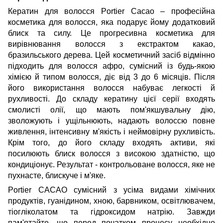
Кератин для волосся Portier Cacao –
професійна
косметика для волосся
, яка подарує йому додатковий
блиск та силу. Це прогресивна косметика для
вирівнювання волосся з екстрактом какао,
бразильського дерева. Цей косметичний засіб відмінно
підходить для волосся афро, сумісний із будь-якою
хімією й типом волосся, діє від 3 до 6 місяців. Після
його використання волосся набуває легкості й
рухливості. До складу кератину цієї серії входять
смолисті олії, що мають пом'якшувальну дію,
зволожують і ущільнюють, надають волоссю повне
живлення, інтенсивну м'якість і неймовірну рухливість.
Крім того, до його складу входять активи, які
посилюють блиск волосся з високою здатністю, що
кондиціонує. Результат - контрольоване волосся, яке не
пухнасте, блискуче і м'яке.
Portier CACAO сумісний з усіма видами хімічних
продуктів, гуанідином, хною, барвником, освітлювачем,
тіогліколатом та гідроксидом натрію. Завжди
пам'ятайте, що перед початком процесу необхідно