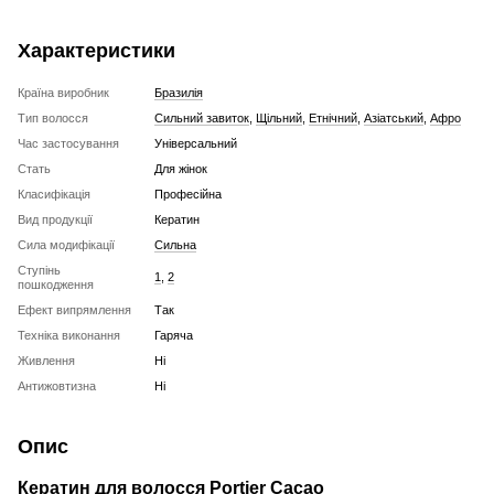
Характеристики
Країна виробник
Бразилія
Тип волосся
Сильний завиток
,
Щільний
,
Етнічний
,
Азіатський
,
Афро
Час застосування
Універсальний
Стать
Для жінок
Класифікація
Професійна
Вид продукції
Кератин
Сила модифікації
Сильна
Ступінь
1
,
2
пошкодження
Ефект випрямлення
Так
Техніка виконання
Гаряча
Живлення
Ні
Антижовтизна
Ні
Опис
Кератин для волосся Portier Cacao