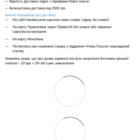
— Вартість доставки згідно з тарифами Нової пошти;
— Безкоштовна доставка від 2500 грн.
Більше інформації про доставку
На сайті банківською карткою через сервіс Liqpay без комісії.
На карту Приватбанк через Приват24 без комісії або термінал
самообслуговування.
На карту Монобанк.
Післяплата при отриманні товару у відділенні «Нова Пошта» (накладений
платіж).
Зверніть увагу, що при цьому варіанті послуги зворотної доставки грошей
платна – 20 грн + 2% від суми замовлення.