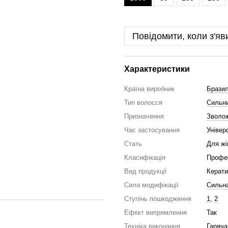
Повідомити, коли з'яв
Характеристики
Країна виробник
Бразил
Тип волосся
Сильни
Призначення
Зволо
Час застосування
Універ
Стать
Для жі
Класифікація
Профе
Вид продукції
Керати
Сила модифікації
Сильн
Ступінь пошкодження
1
,
2
Ефект випрямлення
Так
Техніка виконання
Гаряча