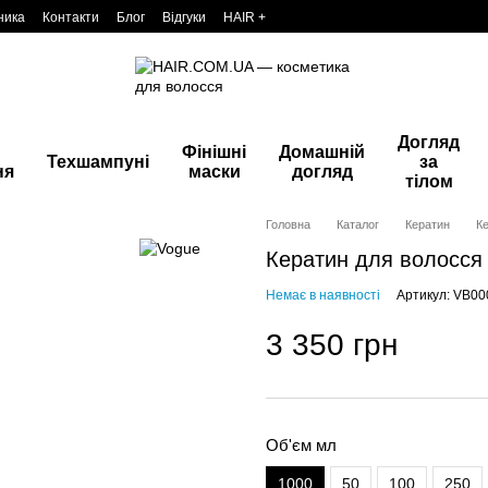
ника
Контакти
Блог
Відгуки
HAIR +
Догляд
Фінішні
Домашній
Техшампуні
за
ня
маски
догляд
тілом
Головна
Каталог
Кератин
К
Кератин для волосся V
Немає в наявності
Артикул: VB00
3 350 грн
Об'єм мл
1000
50
100
250