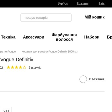
Укр
Рус
Бажання
Вхід
Мій кошик
Фарбування
Техніка
Аксесуари
Набори
Б
волосся
ератин Vogue
Кератин для волосся Vogue Definitiv 1000 мл
ogue Definitiv
02
7 відгуків
В бажання
500