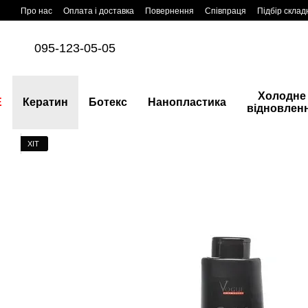
Перейти до основного контенту
Про нас
Оплата і доставка
Повернення
Співпраця
Підбір склад
095-123-05-05
Холодне
E
Кератин
Ботекс
Нанопластика
відновлен
ХІТ