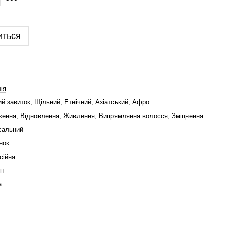
иться
ія
й завиток
,
Щільний
,
Етнічний
,
Азіатський
,
Афро
ження
,
Відновлення
,
Живлення
,
Випрямляння волосся
,
Зміцнення
сальний
нок
сійна
н
а