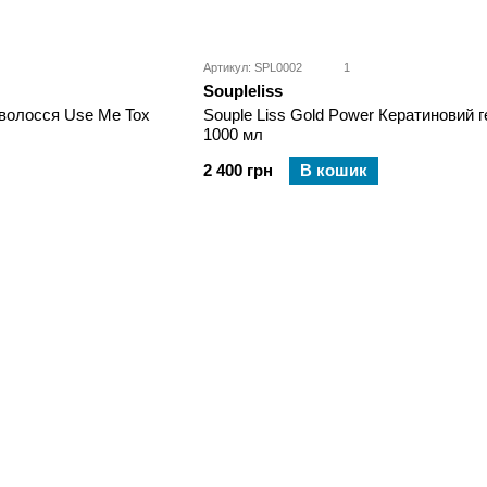
Артикул: SPL0002
1
Soupleliss
 волосся Use Me Tox
Souple Liss Gold Power Кератиновий 
1000 мл
2 400 грн
В кошик