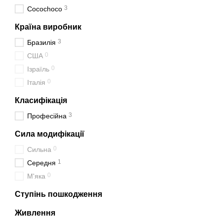
3
Cocochoco
Країна виробник
3
Бразилія
0
США
0
Ізраїль
0
Італія
Класифікація
3
Професійна
Сила модифікації
0
Сильна
1
Середня
0
М'яка
Ступінь пошкодження
Живлення