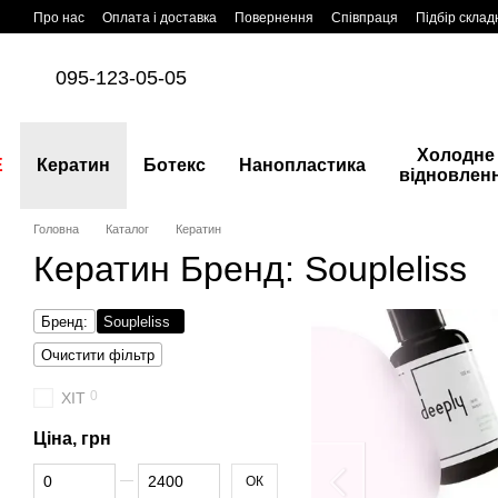
Перейти до основного контенту
Про нас
Оплата і доставка
Повернення
Співпраця
Підбір склад
095-123-05-05
Холодне
E
Кератин
Ботекс
Нанопластика
відновлен
Головна
Каталог
Кератин
Кератин Бренд: Soupleliss
Бренд:
Soupleliss
Очистити фільтр
0
ХІТ
Ціна, грн
Від Ціна, грн
До Ціна, грн
ОК