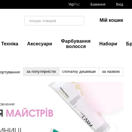
Укр
Рус
Бажання
Вхід
Мій кошик
Фарбування
Техніка
Аксесуари
Набори
Б
волосся
за популярністю
спочатку дешевше
за назвою
ортування: