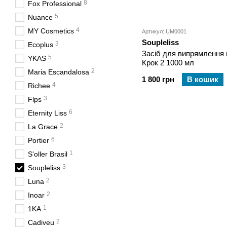
8
Fox Professional
5
Nuance
4
MY Cosmetics
Артикул: UM0001
Soupleliss
3
Ecoplus
Засіб для випрямлення
5
YKAS
Крок 2 1000 мл
2
Maria Escandalosa
1 800 грн
В кошик
4
Richee
3
Flps
6
Eternity Liss
2
La Grace
6
Portier
1
S'oller Brasil
3
Soupleliss
2
Luna
2
Inoar
1
1KA
2
Cadiveu