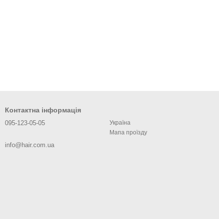
Контактна інформація
095-123-05-05
Україна
Мапа проїзду
info@hair.com.ua