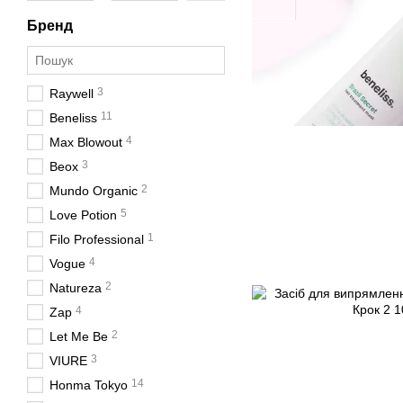
Бренд
3
Raywell
11
Beneliss
4
Max Blowout
3
Beox
2
Mundo Organic
5
Love Potion
1
Filo Professional
4
Vogue
2
Natureza
4
Zap
2
Let Me Be
3
VIURE
14
Honma Tokyo