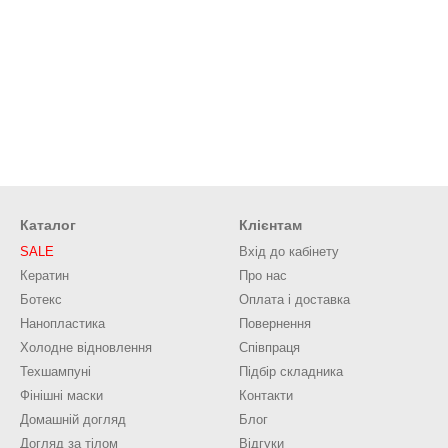
Каталог
Клієнтам
SALE
Вхід до кабінету
Кератин
Про нас
Ботекс
Оплата і доставка
Нанопластика
Повернення
Холодне відновлення
Співпраця
Техшампуні
Підбір складника
Фінішні маски
Контакти
Домашній догляд
Блог
Догляд за тілом
Відгуки