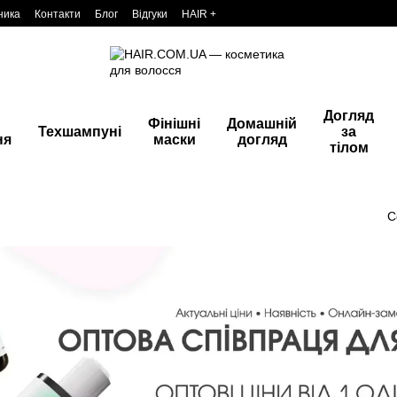
ника
Контакти
Блог
Відгуки
HAIR +
Догляд
Фінішні
Домашній
Техшампуні
за
ня
маски
догляд
тілом
С