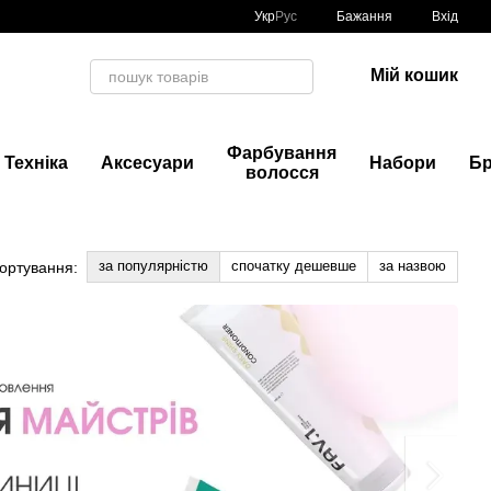
Укр
Рус
Бажання
Вхід
Мій кошик
Фарбування
Техніка
Аксесуари
Набори
Б
волосся
за популярністю
спочатку дешевше
за назвою
ортування: