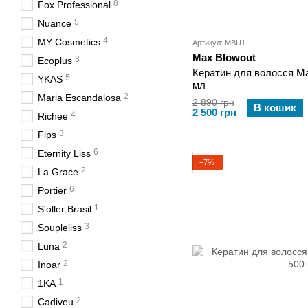
8
Fox Professional
5
Nuance
4
MY Cosmetics
Артикул: MBU1
Max Blowout
3
Ecoplus
Кератин для волосся Ma
5
YKAS
мл
2
Maria Escandalosa
2 890 грн
В кошик
2 500 грн
4
Richee
3
Flps
6
Eternity Liss
−7%
2
La Grace
6
Portier
1
S'oller Brasil
3
Soupleliss
2
Luna
2
Inoar
1
1KA
2
Cadiveu