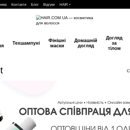
ника
Контакти
Блог
Відгуки
HAIR +
Догляд
Фінішні
Домашній
Техшампуні
за
ня
маски
догляд
тілом
t
С