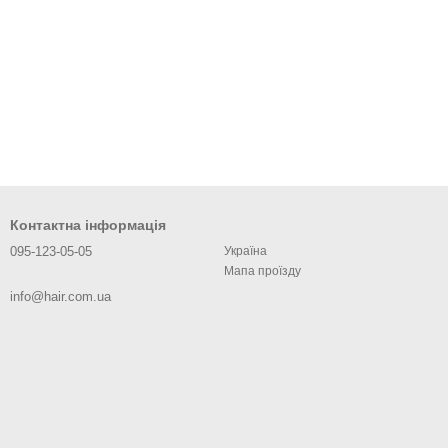
Контактна інформація
095-123-05-05
Україна
Мапа проїзду
info@hair.com.ua