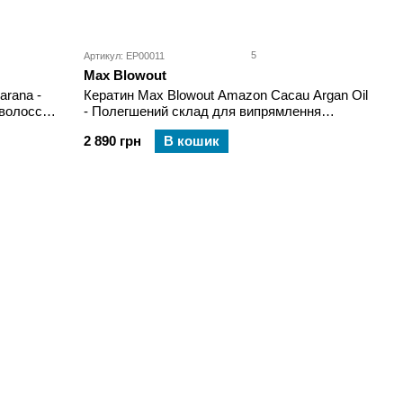
5
Артикул: EP00011
Max Blowout
arana -
Кератин Max Blowout Amazon Cacau Argan Oil
волосся
- Полегшений склад для випрямлення
волосся 500 мл
2 890 грн
В кошик