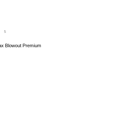
5
ax Blowout Premium