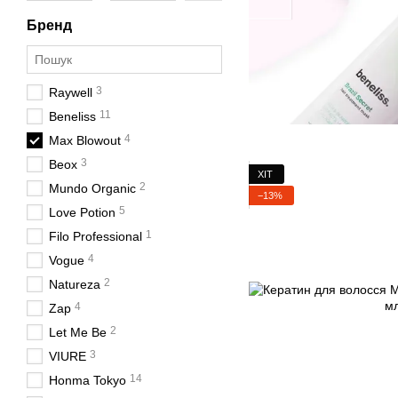
Бренд
3
Raywell
11
Beneliss
4
Max Blowout
3
Beox
ХІТ
2
Mundo Organic
−13%
5
Love Potion
1
Filo Professional
4
Vogue
2
Natureza
4
Zap
2
Let Me Be
3
VIURE
14
Honma Tokyo