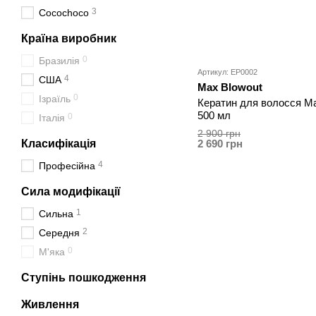
3
Cocochoco
Країна виробник
0
Бразилія
Артикул: EP0002
4
США
Max Blowout
0
Ізраїль
Кератин для волосся M
500 мл
0
Італія
2 900 грн
Класифікація
2 690 грн
4
Професійна
Сила модифікації
1
Сильна
2
Середня
0
М'яка
Ступінь пошкодження
Живлення