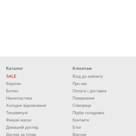
Каталог
Клієнтам
SALE
Вхід до кабінету
Кератин
Про нас
Ботекс
Оплата і доставка
Нанопластика
Повернення
Холодне відновлення
Співпраця
Техшампуні
Підбір складника
Фінішні маски
Контакти
Домашній догляд
Блог
Догляд за тілом
Відгуки