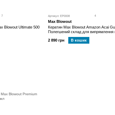
7
4
Артикул: EP0008
Max Blowout
x Blowout Ultimate 500
Кератин Max Blowout Amazon Acai Gu
Полегшений склад для випрямлення 
500 мл
2 890 грн
В кошик