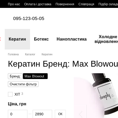
Перейти до основного контенту
Про нас
Оплата і доставка
Повернення
Співпраця
Підбір склад
095-123-05-05
Холодне
E
Кератин
Ботекс
Нанопластика
відновлен
Головна
Каталог
Кератин
Кератин Бренд: Max Blowou
Бренд:
Max Blowout
Очистити фільтр
3
ХІТ
Ціна, грн
Від Ціна, грн
До Ціна, грн
ОК