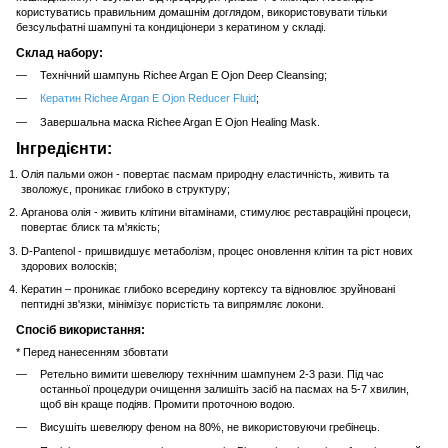
користуватись правильним домашнім доглядом, використовувати тільки
безсульфатні шампуні та кондиціонери з кератином у складі.
Склад набору:
Технічний шампунь Richee Argan E Ojon Deep Cleansing;
Кератин Richee Argan E Ojon Reducer Fluid
;
Завершальна маска Richee Argan E Ojon Healing Mask.
Інгредієнти:
Олія пальми ожон - повертає пасмам природну еластичність, живить та
зволожує, проникає глибоко в структуру;
Арганова олія - живить клітини вітамінами, стимулює реставраційні процеси,
повертає блиск та м'якість;
D-Pantenol - пришвидшує метаболізм, процес оновлення клітин та ріст нових
здорових волосків;
Кератин – проникає глибоко всередину кортексу та відновлює зруйновані
пептидні зв'язки, мінімізує пористість та випрямляє локони.
Спосіб використання:
* Перед нанесенням збовтати
Ретельно вимити шевелюру технічним шампунем 2-3 рази. Під час
останньої процедури очищення залишіть засіб на пасмах на 5-7 хвилин,
щоб він краще подіяв. Промити проточною водою.
Висушіть шевелюру феном на 80%, не використовуючи гребінець.