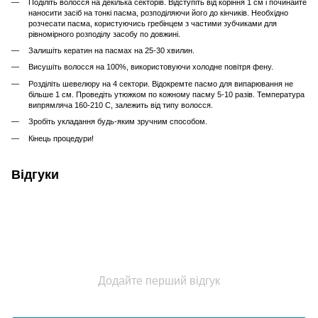
Поділіть волосся на декілька секторів. Відступіть від коріння 1 см і починайте
наносити засіб на тонкі пасма, розподіляючи його до кінчиків. Необхідно
розчесати пасма, користуючись гребінцем з частими зубчиками для
рівномірного розподілу засобу по довжині.
Залишіть кератин на пасмах на 25-30 хвилин.
Висушіть волосся на 100%, використовуючи холодне повітря фену.
Розділіть шевелюру на 4 сектори. Відокремте пасмо для випарювання не
більше 1 см. Проведіть утюжком по кожному пасму 5-10 разів. Температура
випрямляча 160-210 С, залежить від типу волосся.
Зробіть укладання будь-яким зручним способом.
Кінець процедури!
Відгуки
Додайте перший відгук