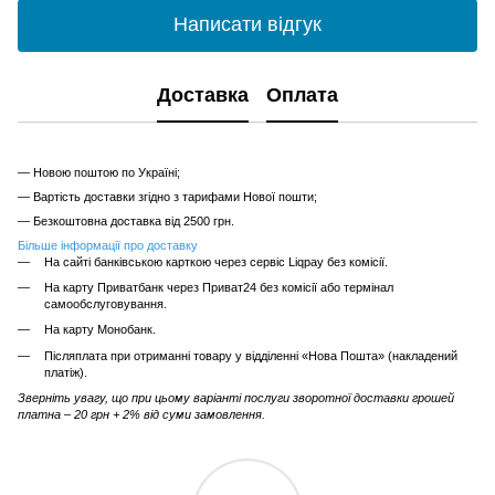
Написати відгук
Доставка
Оплата
— Новою поштою по Україні;
— Вартість доставки згідно з тарифами Нової пошти;
— Безкоштовна доставка від 2500 грн.
Більше інформації про доставку
На сайті банківською карткою через сервіс Liqpay без комісії.
На карту Приватбанк через Приват24 без комісії або термінал
самообслуговування.
На карту Монобанк.
Післяплата при отриманні товару у відділенні «Нова Пошта» (накладений
платіж).
Зверніть увагу, що при цьому варіанті послуги зворотної доставки грошей
платна – 20 грн + 2% від суми замовлення.