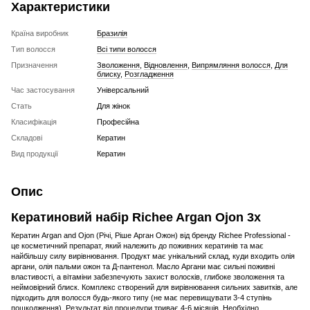
Характеристики
Країна виробник
Бразилія
Тип волосся
Всі типи волосся
Призначення
Зволоження
,
Відновлення
,
Випрямляння волосся
,
Для
блиску
,
Розгладження
Час застосування
Універсальний
Стать
Для жінок
Класифікація
Професійна
Складові
Кератин
Вид продукції
Кератин
Опис
Кератиновий набір Richee Argan Ojon 3x
Кератин Argan and Ojon (Річі, Ріше Арган Ожон) від бренду Richee Professional -
це косметичний препарат, який належить до поживних кератинів та має
найбільшу силу вирівнювання. Продукт має унікальний склад, куди входить олія
аргани, олія пальми ожон та Д-пантенол. Масло Аргани має сильні поживні
властивості, а вітаміни забезпечують захист волосків, глибоке зволоження та
неймовірний блиск. Комплекс створений для вирівнювання сильних завитків, але
підходить для волосся будь-якого типу (не має перевищувати 3-4 ступінь
пошкодження). Результат від процедури триває 4-6 місяців. Необхідно