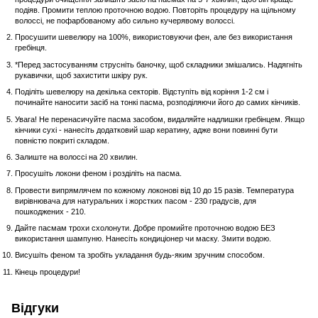
подіяв. Промити теплою проточною водою. Повторіть процедуру на щільному
волоссі, не пофарбованому або сильно кучерявому волоссі.
Просушити шевелюру на 100%, використовуючи фен, але без використання
гребінця.
*Перед застосуванням струсніть баночку, щоб складники змішались. Надягніть
рукавички, щоб захистити шкіру рук.
Поділіть шевелюру на декілька секторів. Відступіть від коріння 1-2 см і
починайте наносити засіб на тонкі пасма, розподіляючи його до самих кінчиків.
Увага! Не перенасичуйте пасма засобом, видаляйте надлишки гребінцем. Якщо
кінчики сухі - нанесіть додатковий шар кератину, адже вони повинні бути
повністю покриті складом.
Залиште на волоссі на 20 хвилин.
Просушіть локони феном і розділіть на пасма.
Провести випрямлячем по кожному локонові від 10 до 15 разів. Температура
вирівнювача для натуральних і жорстких пасом - 230 градусів, для
пошкоджених - 210.
Дайте пасмам трохи схолонути. Добре промийте проточною водою БЕЗ
використання шампуню. Нанесіть кондиціонер чи маску. Змити водою.
Висушіть феном та зробіть укладання будь-яким зручним способом.
Кінець процедури!
Відгуки