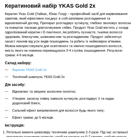
Кератиновий набір YKAS Gold 2x
Кератин Ykas Gold (Уайкас, Юкас Голд) – професійний засіб для вирівнювання
завитків, який ефективно поєднує в собі капілярне розгладження та
відновлюючий догляд. Препарат розгладжує кутикулу, глибоко зволожує волоски
та повертає пасмам довгоочікуване сяйво. Продукт Ykas Gold містить у складі
гідролізований кератин і D-пантенол, які роблять пухнасте, тьмяне волосся
здоровим, блискучим, шовковистим та розгладженим. Продукт забезпечує
захист локонів від усіх видів пошкоджень та робить їх неймовірно м'якими.
Можна використовувати для освітленого та хімічно пошкодженого волосся,
якість якого не повинна перевищувати 3-4 ступінь пошкодження. Результат
триває 4-6 місяців.
Склад набору:
Кератин YKAS Gold 2x
Технічний шампунь YKAS Gold 2x
Дія засобу:
Відновлює та зміцнює волосяне полотно;
Утворює захисну плівку навколо кутикули, розгладжує її та надає
додатковий блиск;
Сильний ефект випрямлення для волосся будь-якого типу;
Ефект триває до 5 місяців.
Інструкція:
Ретельно вимити шевелюру технічним шампунем 2-3 рази. Під час останньої
процедури очищення залишіть засіб на пасмах на 5-7 хвилин, щоб він краще