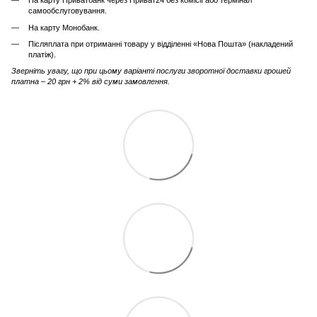
На карту Приватбанк через Приват24 без комісії або термінал
самообслуговування.
На карту Монобанк.
Післяплата при отриманні товару у відділенні «Нова Пошта» (накладений
платіж).
Зверніть увагу, що при цьому варіанті послуги зворотної доставки грошей
платна – 20 грн + 2% від суми замовлення.