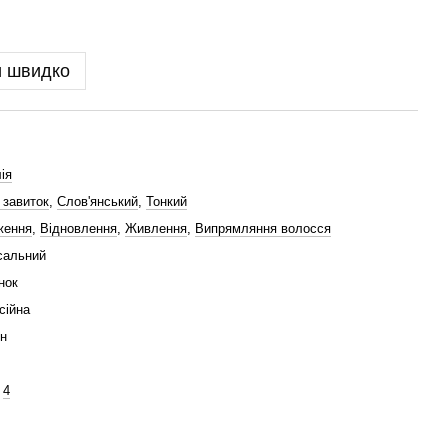
и швидко
ія
 завиток
,
Слов'янський
,
Тонкий
ження
,
Відновлення
,
Живлення
,
Випрямляння волосся
сальний
нок
сійна
н
,
4