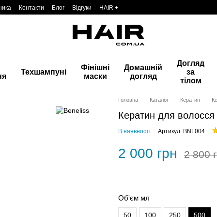
ника
Контакти
Блог
Відгуки
HAIR +
Догляд
Фінішні
Домашній
Техшампуні
за
ня
маски
догляд
тілом
Головна
Каталог
Кератин
Ке
Кератин для волосся B
В наявності
Артикул: BNL004
2 000 грн
2 800 
Об'єм мл
50
100
250
500