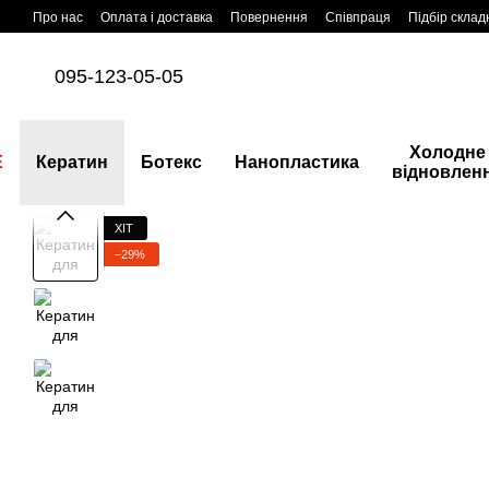
Перейти до основного контенту
Про нас
Оплата і доставка
Повернення
Співпраця
Підбір склад
095-123-05-05
Холодне
E
Кератин
Ботекс
Нанопластика
відновлен
ХІТ
−29%