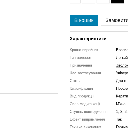
В кошик
Замовит
Характеристики
Країна виробник
Бразил
Тип волосся
Легкий
Призначення
Зволо
Час застосування
Універ
Стать
Для жі
Класифікація
Профе
Вид продукції
Керати
Сила модифікації
М'яка
Ступінь пошкодження
1
,
2
,
3
Ефект випрямлення
Так
Техніка виконання
Гаряча