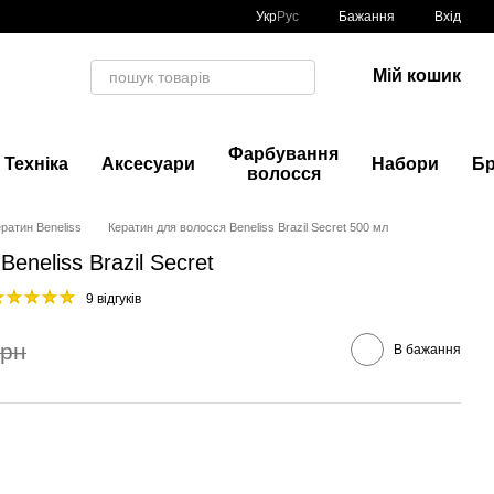
Укр
Рус
Бажання
Вхід
Мій кошик
Фарбування
Техніка
Аксесуари
Набори
Б
волосся
ратин Beneliss
Кератин для волосся Beneliss Brazil Secret 500 мл
eneliss Brazil Secret
9 відгуків
грн
В бажання