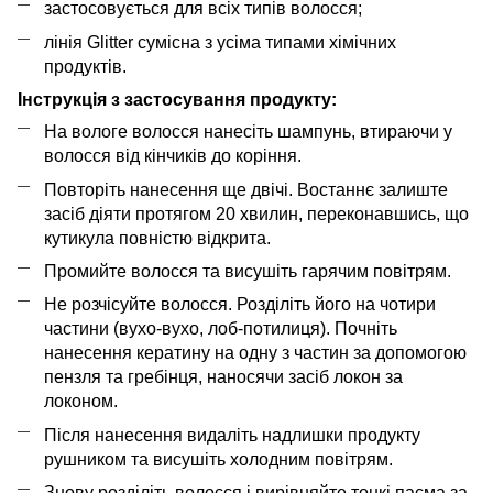
застосовується для всіх типів волосся;
лінія Glitter сумісна з усіма типами хімічних
продуктів.
Інструкція з застосування продукту:
На вологе волосся нанесіть шампунь, втираючи у
волосся від кінчиків до коріння.
Повторіть нанесення ще двічі. Востаннє залиште
засіб діяти протягом 20 хвилин, переконавшись, що
кутикула повністю відкрита.
Промийте волосся та висушіть гарячим повітрям.
Не розчісуйте волосся. Розділіть його на чотири
частини (вухо-вухо, лоб-потилиця). Почніть
нанесення кератину на одну з частин за допомогою
пензля та гребінця, наносячи засіб локон за
локоном.
Після нанесення видаліть надлишки продукту
рушником та висушіть холодним повітрям.
Знову розділіть волосся і вирівняйте тонкі пасма за