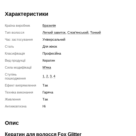
Характеристики
Країна виробник
Бразилія
Тип волосся
Легкий завиток
,
Слов'янський
,
Тонкий
Час застосування
Універсальний
Стать
Для жінок
Класифікація
Професійна
Вид продукції
Кератин
Сила модифікації
М'яка
Ступінь
1
,
2
,
3
,
4
пошкодження
Ефект випрямлення
Так
Техніка виконання
Гаряча
Живлення
Так
Антижовтизна
Ні
Опис
Кератин для волосся Fox Glitter