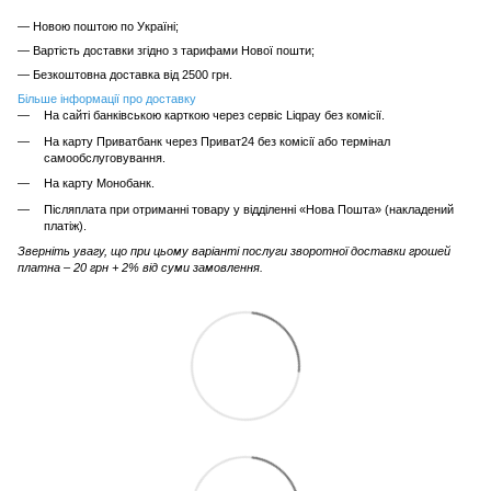
— Новою поштою по Україні;
— Вартість доставки згідно з тарифами Нової пошти;
— Безкоштовна доставка від 2500 грн.
Більше інформації про доставку
На сайті банківською карткою через сервіс Liqpay без комісії.
На карту Приватбанк через Приват24 без комісії або термінал
самообслуговування.
На карту Монобанк.
Післяплата при отриманні товару у відділенні «Нова Пошта» (накладений
платіж).
Зверніть увагу, що при цьому варіанті послуги зворотної доставки грошей
платна – 20 грн + 2% від суми замовлення.