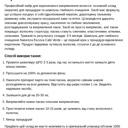
Професійний набір для кератинового випрямлення волосся: основний склад
(кератин) для процедури та шампунь глибокого очищення. Засіб має формулу,
що успішно поєднує в собі гідролізований кератин, дорогоцінну пальмову
рижикову олію, екстракти натуральної кави та м'яти. Ці інгредієнти дарують
локонам довгоочікувану красу, насичення та глибоке зволоження,
розгладжування та випрямлення пасм. Засіб не просто випрямляє, але також
покращує волосяну структуру, пасма стануть сяючими, еластичними, м'якими,
сильними. Тривалість результату складає 3-5 місяців. Шампунь для глибокого
очищення Natureza Escova Cafe Verde – це перший крок у процедурі відновлення
кератином. Продукт відкриває кутикулу волосків, готуючи її до дії основного
складу.
Спосіб використання:
Промити шевелюру ШГО 2-3 рази, під час останнього миття залиште діяти
кілька хвилин;
Просушити на 100% за допомогою фену;
Наносити препарат варто на тонкі пасма, акуратно і рівним шаром
розподіляючи на всю довжину. Відступіть від шкіри голови 1 см. Видаліть
надлишки засобу;
Залишити для дії на 20-30 хв;
Випрямляйте кожне пасмо плоским випрямлячем;
Простягаючи кожне пасмо 10-15 разів, це залежить від стану волосяного
полотна;
Кінець процедури!
Придбати цей склад ви маєте можливість в оригінальній упаковці об’ємом 1000