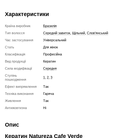
Характеристики
Країна виробник
Бразилія
Тип волосся
Середній завиток
,
Щільний
,
Слов'янський
Час застосування
Універсальний
Стать
Для жінок
Класифікація
Професійна
Вид продукції
Кератин
Сила модифікації
Середня
Ступінь
1
,
2
,
3
пошкодження
Ефект випрямлення
Так
Техніка виконання
Гаряча
Живлення
Так
Антижовтизна
Ні
Опис
Кератин Natureza Cafe Verde