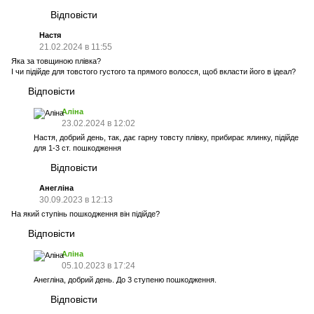
Відповісти
Настя
21.02.2024 в 11:55
Яка за товщиною плівка?
І чи підійде для товстого густого та прямого волосся, щоб вкласти його в ідеал?
Відповісти
Аліна
23.02.2024 в 12:02
Настя, добрий день, так, дає гарну товсту плівку, прибирає ялинку, підійде
для 1-3 ст. пошкодження
Відповісти
Анегліна
30.09.2023 в 12:13
На який ступінь пошкодження він підійде?
Відповісти
Аліна
05.10.2023 в 17:24
Анегліна, добрий день. До 3 ступеню пошкодження.
Відповісти