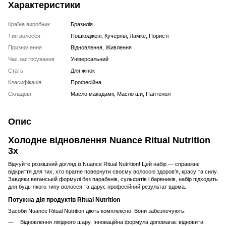
Характеристики
Країна виробник
Бразилія
Тип волосся
Пошкоджені, Кучеряві, Ламке, Пористі
Призначення
Відновлення, Живлення
Час застосування
Універсальний
Стать
Для жінок
Класифікація
Професійна
Складові
Масло макадамії, Масло ши, Пантенол
Опис
Холодне відновлення Nuance Ritual Nutrition
3x
Відчуйте розкішний догляд із Nuance Ritual Nutrition! Цей набір — справжнє
відкриття для тих, хто прагне повернути своєму волоссю здоров’я, красу та силу.
Завдяки веганській формулі без парабенів, сульфатів і барвників, набір підходить
для будь-якого типу волосся та дарує професійний результат вдома.
Потужна дія продуктів Ritual Nutrition
Засоби Nuance Ritual Nutrition діють комплексно. Вони забезпечують:
Відновлення ліпідного шару. Інноваційна формула допомагає відновити