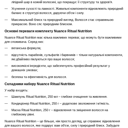
ліпідний шар в кожній волосині, що покращує її структуру та здоров’я.
Усунення сухості та ламкості. Живильні компоненти відновлюють природний
баланс в структурі волосся, даруючи об’єм і силу.
Максимальний блиск та природний вигляд. Волосся стає справжньою
прикрасою. Воно сяє природним блиском.
Основні переваги комплекту Nuance Ritual Nutrition
Nuance Ritual Nutrition має кілька важливих переваг, що можуть бути важливими
для споживача. Серед них:
веганська формула;
відсутність парабенів, сульфатів і барвників – тільки натуральні компоненти,
які дбайливо піклуються про ваше волосся;
високоякісні інгредієнти, що забезпечують професійний результат у
домашніх умовах;
безпека та ефективність для волосся.
Складники набору Nuance Ritual Nutrition
У набір входять:
Шампунь Ritual Nutrition, 250 мл – глибоке очищення та живлення.
Кондиціонер Ritual Nutrition, 250 г – додаткове зволоження і м'якість.
Маска Ritual Nutrition, 250 г – відновлення та зміцнення волосся на
глибокому рівні.
Nuance Ritual Nutrition – це більше, ніж просто догляд, це справжнє відновлення
для вашого волосся, яке подарує вам об’єм, силу і природний блиск. Забудьте