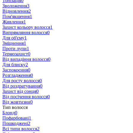
Тонізація
0
Зволоження
3
Відновлення
2
Пом'якшення
1
Живлення
1
Захист кольору волосся
1
Випрямляння волосся
0
Для об'єму
1
Зміцнення
1
Проти лупи
1
Термозахист
0
Від випадіння волосся
0
Для блиску
2
Заспокоєння
0
Розгладження
0
Для росту волосся
0
Від роздратування
0
Захист від сонця
0
Від посічення волосся
0
Від жовтизни
0
Тип волосся
Блонд
0
Пофарбовані
1
Пошкоджені
2
Всі типи волосся
2