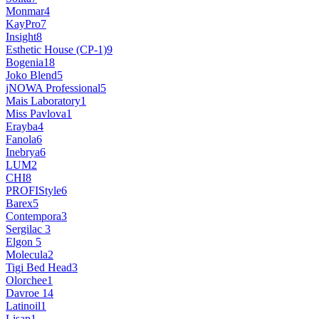
Monmar
4
KayPro
7
Insight
8
Esthetic House (CP-1)
9
Bogenia
18
Joko Blend
5
jNOWA Professional
5
Mais Laboratory
1
Miss Pavlova
1
Erayba
4
Fanola
6
Inebrya
6
LUM
2
CHI
8
PROFIStyle
6
Barex
5
Contempora
3
Sergilac
3
Elgon
5
Molecula
2
Tigi Bed Head
3
Olorchee
1
Davroe
14
Latinoil
1
Lisap
1