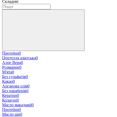
Складові
Протеїни
0
Центелла азіатська
0
Алое Вера
0
Розмарин
0
М'ята
0
Без сульфатів
0
Какао
0
Арганова олія
0
Без парабенів
0
Кератин
0
Колаген
0
Масло макадамії
0
Протеїни
0
Масло ши
0