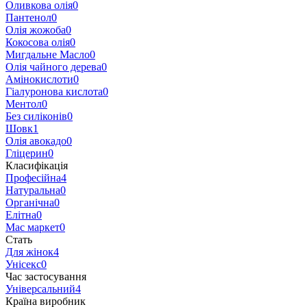
Оливкова олія
0
Пантенол
0
Олія жожоба
0
Кокосова олія
0
Мигдальне Масло
0
Олія чайного дерева
0
Амінокислоти
0
Гіалуронова кислота
0
Ментол
0
Без силіконів
0
Шовк
1
Олія авокадо
0
Гліцерин
0
Класифікація
Професійна
4
Натуральна
0
Органічна
0
Елітна
0
Мас маркет
0
Стать
Для жінок
4
Унісекс
0
Час застосування
Універсальний
4
Країна виробник