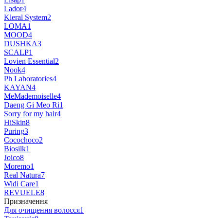
Lador
4
Kleral System
2
LOMA
1
MOOD
4
DUSHKA
3
SCALP
1
Lovien Essential
2
Nook
4
Ph Laboratories
4
KAYAN
4
MeMademoiselle
4
Daeng Gi Meo Ri
1
Sorry for my hair
4
HiSkin
8
Puring
3
Cocochoco
2
Biosilk
1
Joico
8
Moremo
1
Real Natura
7
Widi Care
1
REVUELE
8
Призначення
Для очищення волосся
1