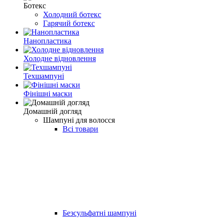
Ботекс
Холодний ботекс
Гарячий ботекс
Нанопластика
Холодне відновлення
Техшампуні
Фінішні маски
Домашній догляд
Шампуні для волосся
Всі товари
Безсульфатні шампуні