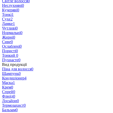
Світле волосся
0
Неслухняні
0
Кучеряві
0
Тонкі
1
Сухе
2
Ламке
1
Чутливі
0
Нормальні
0
Жирні
0
Сиве
0
Ослаблені
0
Пористі
0
Тонкий
0
Пухнасте
0
Вид продукції
Піна для волосся
0
Шампунь
0
Кондиціонер
4
Маска
1
Крем
0
Спрей
0
Флюїд
0
Лосьйон
0
Термозахист
0
Бальзам
0