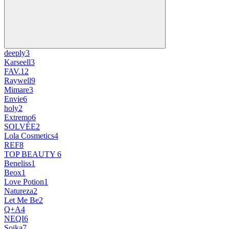
deeply
3
Karseell
3
FAV.1
2
Raywell
9
Mimare
3
Envie
6
holy
2
Extremo
6
SOLVÉE
2
Lola Cosmetics
4
REF
8
TOP BEAUTY
6
Beneliss
1
Beox
1
Love Potion
1
Natureza
2
Let Me Be
2
Q+A
4
NEQI
6
Soika
7