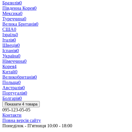
Бразилія
0
Південна Корея
0
Мексика
0
Туреччина
0
Велика Британія
0
США
0
Ізраїль
0
Італія
0
Швеція
0
Іспанія
0
Україна
0
Німеччина
0
Корея
4
Китай
0
Великобританія
0
Польща
0
Австралія
0
Португалія
0
Болгарія
0
Показати 4 товара
095-123-05-05
Контакти
Повна версія сайту
Понеділок - П'ятниця 10:00 - 18:00