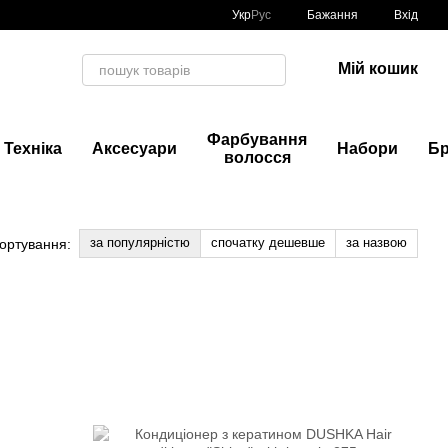
Укр
Рус
Бажання
Вхід
Мій кошик
Фарбування
Техніка
Аксесуари
Набори
Б
волосся
за популярністю
спочатку дешевше
за назвою
ортування: