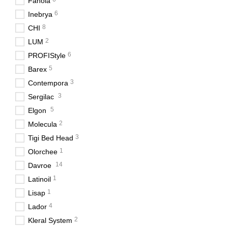
Fanola
6
Inebrya
8
CHI
2
LUM
6
PROFIStyle
5
Barex
3
Contempora
3
Sergilac
5
Elgon
2
Molecula
3
Tigi Bed Head
1
Olorchee
14
Davroe
1
Latinoil
1
Lisap
4
Lador
2
Kleral System