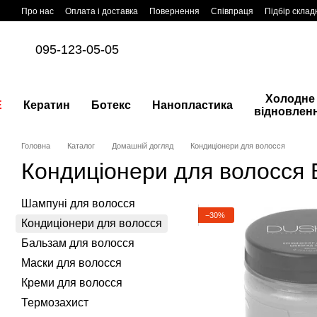
Перейти до основного контенту
Про нас
Оплата і доставка
Повернення
Співпраця
Підбір склад
095-123-05-05
Холодне
E
Кератин
Ботекс
Нанопластика
відновлен
Головна
Каталог
Домашній догляд
Кондиціонери для волосся
Кондиціонери для волосся
Шампуні для волосся
−30%
Кондиціонери для волосся
Бальзам для волосся
Маски для волосся
Креми для волосся
Термозахист