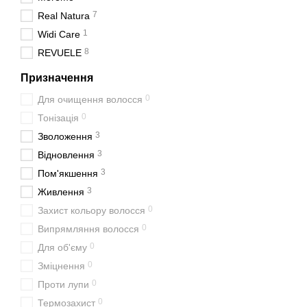
7
Real Natura
1
Widi Care
8
REVUELE
Призначення
0
Для очищення волосся
0
Тонізація
3
Зволоження
3
Відновлення
3
Пом'якшення
3
Живлення
0
Захист кольору волосся
0
Випрямляння волосся
0
Для об'єму
0
Зміцнення
0
Проти лупи
0
Термозахист