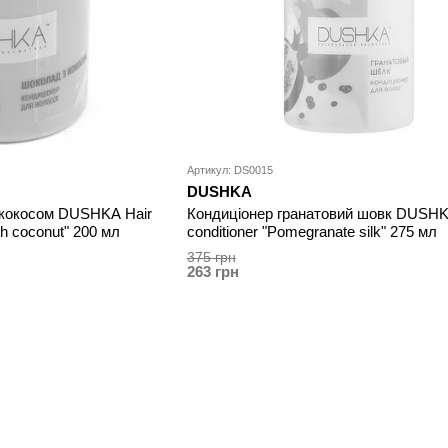
Артикул: DS0015
DUSHKA
 кокосом DUSHKA Hair
Кондиціонер гранатовий шовк DUSHK
th coconut" 200 мл
conditioner "Pomegranate silk" 275 мл
375 грн
263 грн