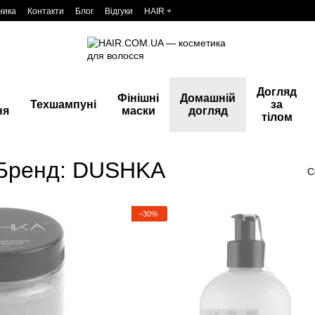
ника
Контакти
Блог
Відгуки
HAIR +
Догляд
Фінішні
Домашній
Техшампуні
за
ня
маски
догляд
тілом
 Бренд: DUSHKA
С
−30%