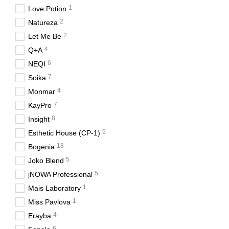
1
Love Potion
2
Natureza
2
Let Me Be
4
Q+A
6
NEQI
7
Soika
4
Monmar
7
KayPro
8
Insight
9
Esthetic House (CP-1)
18
Bogenia
5
Joko Blend
5
jNOWA Professional
1
Mais Laboratory
1
Miss Pavlova
4
Erayba
6