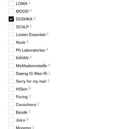
1
LOMA
4
MOOD
3
DUSHKA
1
SCALP
2
Lovien Essential
4
Nook
4
Ph Laboratories
4
KAYAN
4
MeMademoiselle
1
Daeng Gi Meo Ri
4
Sorry for my hair
8
HiSkin
3
Puring
2
Cocochoco
1
Biosilk
8
Joico
1
Moremo