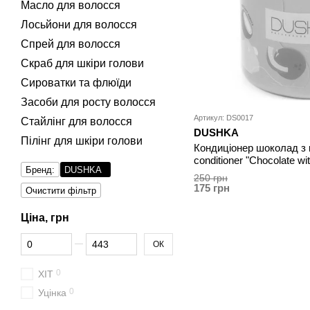
Масло для волосся
Лосьйони для волосся
Спрей для волосся
Скраб для шкіри голови
Сироватки та флюїди
Засоби для росту волосся
Артикул: DS0017
Стайлінг для волосся
DUSHKA
Пілінг для шкіри голови
Кондиціонер шоколад з
conditioner "Chocolate wi
Бренд:
DUSHKA
250 грн
175 грн
Очистити фільтр
Ціна, грн
Від Ціна, грн
До Ціна, грн
ОК
0
ХІТ
0
Уцінка