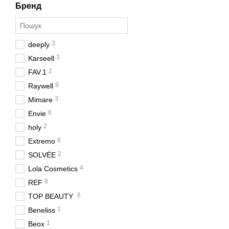
Бренд
3
deeply
3
Karseell
2
FAV.1
9
Raywell
3
Mimare
6
Envie
2
holy
6
Extremo
2
SOLVÉE
4
Lola Cosmetics
8
REF
6
TOP BEAUTY
1
Beneliss
1
Beox