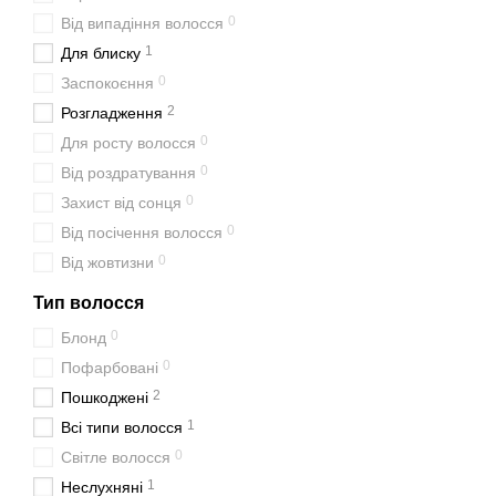
0
Від випадіння волосся
1
Для блиску
0
Заспокоєння
2
Розгладження
0
Для росту волосся
0
Від роздратування
0
Захист від сонця
0
Від посічення волосся
0
Від жовтизни
Тип волосся
0
Блонд
0
Пофарбовані
2
Пошкоджені
1
Всі типи волосся
0
Світле волосся
1
Неслухняні