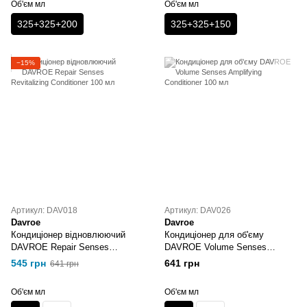
Об'єм мл
Об'єм мл
325+325+200
325+325+150
−15%
Артикул: DAV018
Артикул: DAV026
Davroe
Davroe
Кондиціонер відновлюючий
Кондиціонер для об'єму
DAVROE Repair Senses
DAVROE Volume Senses
Revitalizing Conditioner 100 мл
Amplifying Conditioner 100 мл
545 грн
641 грн
641 грн
Об'єм мл
Об'єм мл