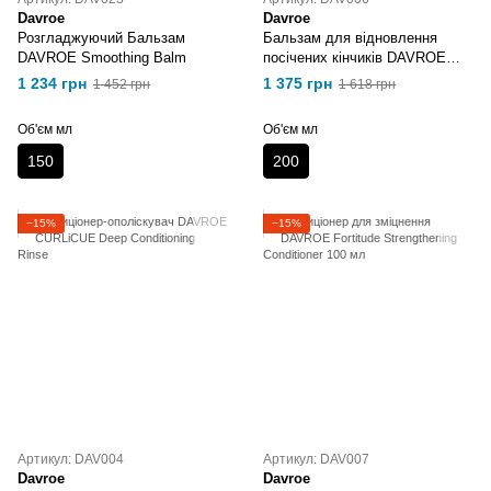
Davroe
Davroe
Розгладжуючий Бальзам
Бальзам для відновлення
DAVROE Smoothing Balm
посічених кінчиків DAVROE
Fortitude Therapy Balm
1 234 грн
1 375 грн
1 452 грн
1 618 грн
Об'єм мл
Об'єм мл
150
200
−15%
−15%
Артикул: DAV004
Артикул: DAV007
Davroe
Davroe