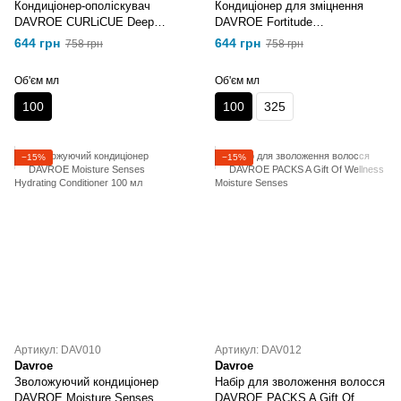
Кондиціонер-ополіскувач
Кондиціонер для зміцнення
DAVROE CURLiCUE Deep
DAVROE Fortitude
Conditioning Rinse
Strengthening Conditioner 100
644 грн
644 грн
758 грн
758 грн
мл
Об'єм мл
Об'єм мл
100
100
325
−15%
−15%
Артикул: DAV010
Артикул: DAV012
Davroe
Davroe
Зволожуючий кондиціонер
Набір для зволоження волосся
DAVROE Moisture Senses
DAVROE PACKS A Gift Of