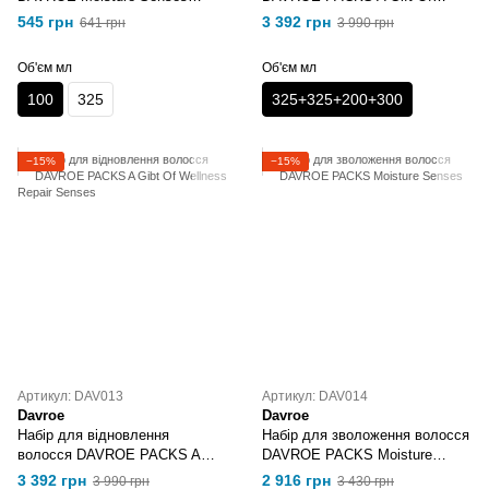
Hydrating Conditioner 100 мл
Wellness Moisture Senses
545 грн
3 392 грн
641 грн
3 990 грн
Об'єм мл
Об'єм мл
100
325
325+325+200+300
−15%
−15%
Артикул: DAV013
Артикул: DAV014
Davroe
Davroe
Набір для відновлення
Набір для зволоження волосся
волосся DAVROE PACKS A
DAVROE PACKS Moisture
Gibt Of Wellness Repair Senses
Senses
3 392 грн
2 916 грн
3 990 грн
3 430 грн