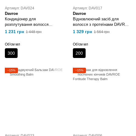
Артикул: DAV024
Артикул: DAV017
Davroe
Davroe
Кондиціонер для
Відновлюючий засіб для
розплутування волосся
волосся з протеїнами DAVROE
DAVROE Tame Detangler
Rebuilder
1 231 грн
1 329 грн
1 448 грн
1 564 грн
Об'єм мл
Об'єм мл
300
200
−15%
−15%
Артикул: DAV023
Артикул: DAV006