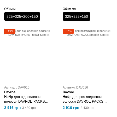
Об'єм мл
Об'єм мл
325+325+200+150
325+325+150
−15%
−15%
Артикул: DAV015
Артикул: DAV016
Davroe
Davroe
Набір для відновлення
Набір для розгладження
волосся DAVROE PACKS
волосся DAVROE PACKS
Repair Senses
Smooth Senses
2 916 грн
2 916 грн
3 430 грн
3 430 грн