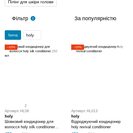
Пілінг для шкіри голови
Фільтр
За популярністю
1
holy
Бренд
−10%
−10%
2
Артикул: HL06
Артикул: HL013
holy
holy
Шовковий кондиціонер для
Відроджуючий кондиціонер
волосся holy silk conditioner
holy revival conditioner
250 мл