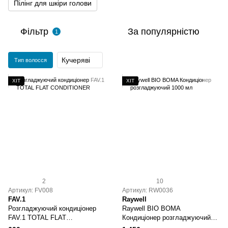
Пілінг для шкіри голови
Фільтр
За популярністю
1
Кучеряві
Тип волосся
ХІТ
ХІТ
2
10
Артикул: FV008
Артикул: RW0036
FAV.1
Raywell
Розгладжуючий кондиціонер
Raywell BIO BOMA
FAV.1 TOTAL FLAT
Кондиціонер розгладжуючий
CONDITIONER
1000 мл