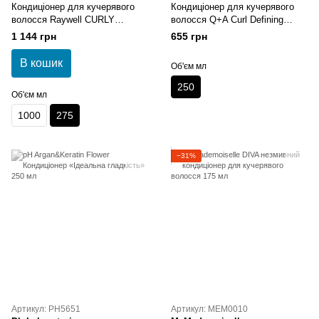
Кондиціонер для кучерявого
Кондиціонер для кучерявого
волосся Raywell CURLY
волосся Q+A Curl Defining
CONTROL CONDITIONER 275
Conditioner 250ml
1 144 грн
655 грн
мл
В кошик
Об'єм мл
250
Об'єм мл
1000
275
−31%
Артикул: PH5651
Артикул: MEM0010