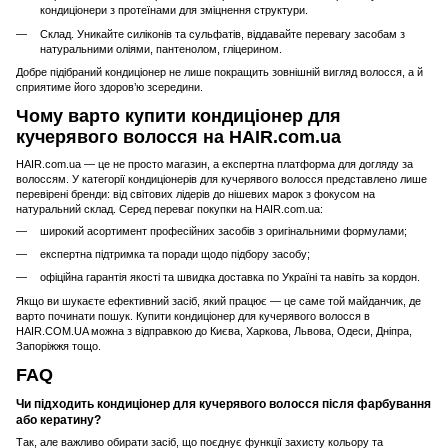
кондиціонери з протеїнами для зміцнення структури.
Склад. Уникайте силіконів та сульфатів, віддавайте перевагу засобам з
натуральними оліями, пантенолом, гліцерином.
Добре підібраний кондиціонер не лише покращить зовнішній вигляд волосся, а й
сприятиме його здоров’ю зсередини.
Чому варто купити кондиціонер для
кучерявого волосся на HAIR.com.ua
HAIR.com.ua — це не просто магазин, а експертна платформа для догляду за
волоссям. У категорії кондиціонерів для кучерявого волосся представлено лише
перевірені бренди: від світових лідерів до нішевих марок з фокусом на
натуральний склад. Серед переваг покупки на HAIR.com.ua:
широкий асортимент професійних засобів з оригінальними формулами;
експертна підтримка та поради щодо підбору засобу;
офіційна гарантія якості та швидка доставка по Україні та навіть за кордон.
Якщо ви шукаєте ефективний засіб, який працює — це саме той майданчик, де
варто починати пошук. Купити кондиціонер для кучерявого волосся в
HAIR.COM.UA можна з відправкою до Києва, Харкова, Львова, Одеси, Дніпра,
Запоріжжя тощо.
FAQ
Чи підходить кондиціонер для кучерявого волосся після фарбування
або кератину?
Так, але важливо обирати засіб, що поєднує функції захисту кольору та