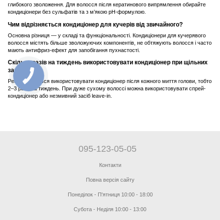
глибокого зволоження. Для волосся після кератинового випрямлення обирайте
кондиціонери без сульфатів та з м’якою pH-формулою.
Чим відрізняється кондиціонер для кучерів від звичайного?
Основна різниця — у складі та функціональності. Кондиціонери для кучерявого
волосся містять більше зволожуючих компонентів, не обтяжують волосся і часто
мають антифриз-ефект для запобігання пухнастості.
Скільки разів на тиждень використовувати кондиціонер при щільних
завитках
Рекомендується використовувати кондиціонер після кожного миття голови, тобто
2–3 рази на тиждень. При дуже сухому волоссі можна використовувати спрей-
кондиціонер або незмивний засіб leave-in.
095-123-05-05
Контакти
Повна версія сайту
Понеділок - П'ятниця 10:00 - 18:00
Субота - Неділя 10:00 - 13:00