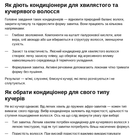
Як діють кондиціонери для хвилястого та
кучерявого волосся
Головне завдання таких кондиціонерів — відновити природний баланс вологи,
закрити кутикулу та підкреслити форму завитка. Вони працюють за кількома
напрямками:
Глибоке зволоження. Компоненти на кшталт гіалуронової кислоти, алое
вера, олії авокадо або ши вбираються в структуру волосся, зменшуючи
сухість.
Захист та еластичність. Якісний кондиціонер для хвилястого волосся
створює легку захисну плівку, що оберігає від агресивного впливу
навколишнього середовища й термічного укладання.
Формування завитка. Активні речовини допомагають локонам чітко тримати
форму без пушіння.
Результат — м’які, слухняні, блискучі кучері, які легко розчісуються і не
сплутуються.
Як обрати кондиціонер для свого типу
кучерів
Не всі кучері однакові. Від легких хвиль до пружних афро-завитків — кожен тип
вимагає свого підходу. Вибір кондиціонера залежить від пористості, щільності та
ступеня пошкодження волосся. Ось на що слід звернути увагу при виборі:
Тип завитка. Легким хвилям потрібен кондиціонер для кучерявого волосся з
легкою текстурою, тоді як тугі завитки потребують більш насичених формул.
Пористість волосся. При високій пористості важливо використовувати