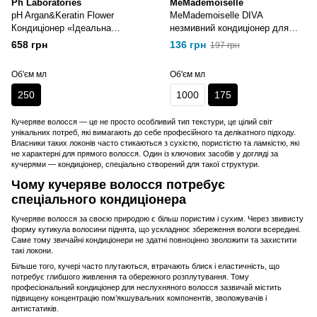
Ph Laboratories
MeMademoiselle
pH Argan&Keratin Flower
MeMademoiselle DIVA
Кондиціонер «Ідеальна
незмивний кондиціонер для
гладкість» 250 мл
кучерявого волосся 175 мл
658 грн
136 грн
197 грн
Об'єм мл
Об'єм мл
250
1000
175
Кучеряве волосся — це не просто особливий тип текстури, це цілий світ
унікальних потреб, які вимагають до себе професійного та делікатного підходу.
Власники таких локонів часто стикаються з сухістю, пористістю та ламкістю, які
не характерні для прямого волосся. Один із ключових засобів у догляді за
кучерями — кондиціонер, спеціально створений для такої структури.
Чому кучеряве волосся потребує
спеціального кондиціонера
Кучеряве волосся за своєю природою є більш пористим і сухим. Через звивисту
форму кутикула волосини піднята, що ускладнює збереження вологи всередині.
Саме тому звичайні кондиціонери не здатні повноцінно зволожити та захистити
такі локони.
Більше того, кучері часто плутаються, втрачають блиск і еластичність, що
потребує глибшого живлення та обережного розплутування. Тому
професіональний кондиціонер для неслухняного волосся зазвичай містить
підвищену концентрацію пом’якшувальних компонентів, зволожувачів і
антистатиків.