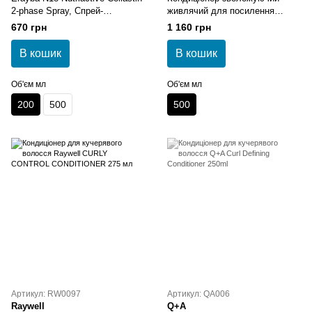
2-phase Spray, Спрей-
живлячий для посилення
кондиціонер з колагеном
завитка Widi Care JUBA
670 грн
1 160 грн
двофазний 200 мл
Transicao Capilar Condicionador
В кошик
В кошик
Об'єм мл
Об'єм мл
200
500
500
Артикул: RW0097
Артикул: QA006
Raywell
Q+A