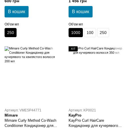
600 грн
1 456 грн
В кошик
В кошик
Об'єм мл
Об'єм мл
250
1000
100
250
ХІТ
Артикул: VMESP44771
Артикул: KP0021
Mimare
KayPro
Mimare Curly Method Co-Wash
KayPro Curl HairCare
Conditioner Кондиціонер для
Кондиціонер для кучерявого