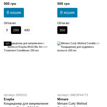
кучерявого та хвилястого
волосся 350 мл
500 грн
500 грн
волосся 200 мл
В кошик
В кошик
Об'єм мл
Об'єм мл
9
200
480
350
ХІТ
Артикул: ER0015
Артикул: VMESP44773
Erayba
Mimare
Кондиціонер для випрямлення
Mimare Curly Method