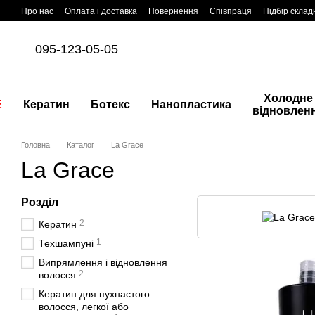
Перейти до основного контенту
Про нас
Оплата і доставка
Повернення
Співпраця
Підбір склад
095-123-05-05
Холодне
E
Кератин
Ботекс
Нанопластика
відновлен
Головна
Каталог
La Grace
La Grace
Розділ
2
Кератин
1
Техшампуні
Випрямлення і відновлення
2
волосся
Кератин для пухнастого
волосся, легкої або