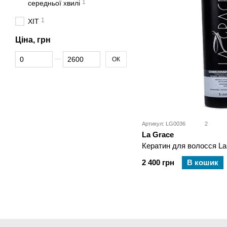
1
середньої хвилі
1
ХІТ
Ціна, грн
Від Ціна, грн
До Ціна, грн
ОК
Артикул: LG0036
2
La Grace
Кератин для волосся La
2 400 грн
В кошик