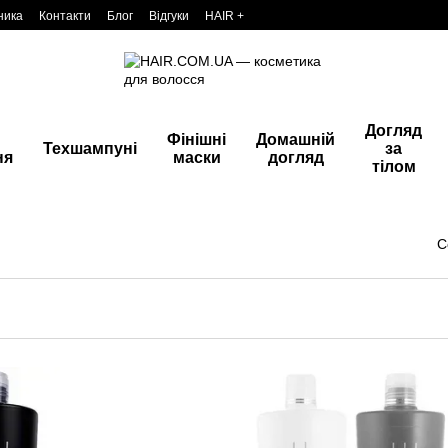
ника
Контакти
Блог
Відгуки
HAIR +
Догляд
Фінішні
Домашній
Техшампуні
за
ня
маски
догляд
тілом
С