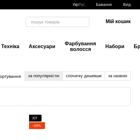
Укр
Рус
Бажання
Вхід
Мій кошик
Фарбування
Техніка
Аксесуари
Набори
Б
волосся
за популярністю
спочатку дешевше
за назвою
ортування:
ХІТ
−24%