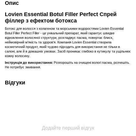
Опис
Lovien Essential Botul Filler Perfect Спрей
філлер з ефектом ботокса
Ботокс для волосся з колагеном та морськими водоростями Lovien Essential
Botul Filler Perfect Filler - це унікальний препарат, який гарантує швидке
відновлення волосяної структури, розгладжує пасма, повертає блиск,
неймовірний м'якість та здоров'я. Компанія Lovien Essential створила
косметичний продукт, який чудово підходить для використання не тільки в
салоні, але й в домашніх умовах. Засіб проникає глибоко в кутикулу та ущільнює
кожну волосину.
Інструкція до використання:
Розпорошіть на очищені вологі пасма, розчешіть.
Не потребує змивання.
Відгуки
Додайте перший відгук