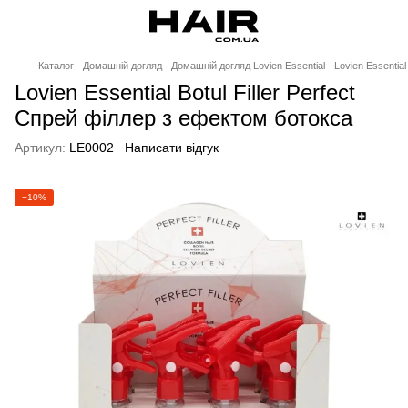
Каталог
Домашній догляд
Домашній догляд Lovien Essential
Lovien Essentia
Lovien Essential Botul Filler Perfect
Спрей філлер з ефектом ботокса
Артикул:
LE0002
Написати відгук
−10%