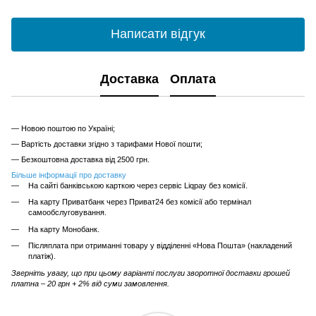
Написати відгук
Доставка
Оплата
— Новою поштою по Україні;
— Вартість доставки згідно з тарифами Нової пошти;
— Безкоштовна доставка від 2500 грн.
Більше інформації про доставку
На сайті банківською карткою через сервіс Liqpay без комісії.
На карту Приватбанк через Приват24 без комісії або термінал
самообслуговування.
На карту Монобанк.
Післяплата при отриманні товару у відділенні «Нова Пошта» (накладений
платіж).
Зверніть увагу, що при цьому варіанті послуги зворотної доставки грошей
платна – 20 грн + 2% від суми замовлення.