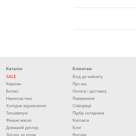
Каталог
Клієнтам
SALE
Вхід до кабінету
Кератин
Про нас
Ботекс
Оплата і доставка
Нанопластика
Повернення
Холодне відновлення
Співпраця
Техшампуні
Підбір складника
Фінішні маски
Контакти
Домашній догляд
Блог
Догляд за тілом
Відгуки