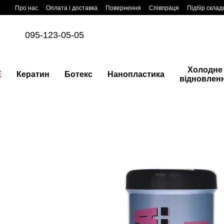
Перейти до основного контенту
Про нас
Оплата і доставка
Повернення
Співпраця
Підбір склад
095-123-05-05
Холодне
E
Кератин
Ботекс
Нанопластика
відновлен