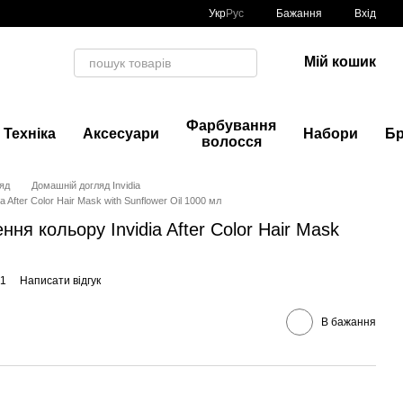
Укр
Рус
Бажання
Вхід
Мій кошик
Фарбування
Техніка
Аксесуари
Набори
Б
волосся
яд
Домашній догляд Invidia
 After Color Hair Mask with Sunflower Oil 1000 мл
ня кольору Invidia After Color Hair Mask
01
Написати відгук
В бажання