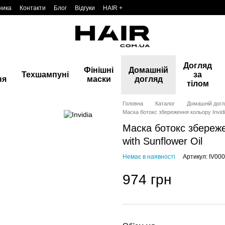
ника
Контакти
Блог
Відгуки
HAIR +
Догляд
Фінішні
Домашній
Техшампуні
за
ня
маски
догляд
тілом
Головна
Каталог
Домашній догл
Маска ботокс збереження кольору Invidia
Маска ботокс збережен
with Sunflower Oil
Немає в наявності
Артикул: IV00
974 грн