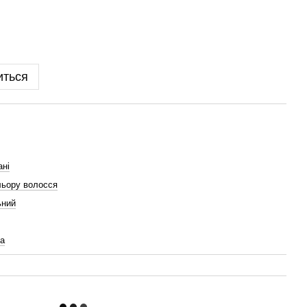
иться
ні
льору волосся
ьний
а