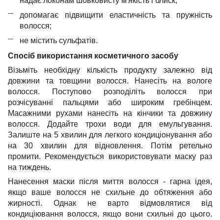
надає локонам шовковисту м'якість і блиск;
допомагає підвищити еластичність та пружність
волосся;
не містить сульфатів.
Спосіб використання косметичного засобу
Візьміть необхідну кількість продукту залежно від
довжини та товщини волосся. Нанесіть на вологе
волосся. Поступово розподіліть волосся при
розчісуванні пальцями або широким гребінцем.
Масажними рухами нанесіть на кінчики та довжину
волосся. Додайте трохи води для емульгування.
Залиште на 5 хвилин для легкого кондиціонування або
на 30 хвилин для відновлення. Потім ретельно
промити. Рекомендується використовувати маску раз
на тиждень.
Нанесення маски після миття волосся - гарна ідея,
якщо ваше волосся не схильне до обтяження або
жирності. Однак не варто відмовлятися від
кондиціювання волосся, якщо вони схильні до цього.