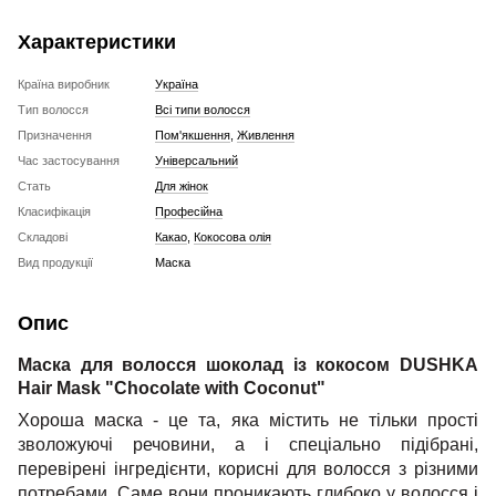
Характеристики
Країна виробник
Україна
Тип волосся
Всі типи волосся
Призначення
Пом'якшення
,
Живлення
Час застосування
Універсальний
Стать
Для жінок
Класифікація
Професійна
Складові
Какао
,
Кокосова олія
Вид продукції
Маска
Опис
Маска для волосся шоколад із кокосом DUSHKA
Hair Mask "Chocolate with Coconut"
Хороша маска - це та, яка містить не тільки прості
зволожуючі речовини, а і спеціально підібрані,
перевірені інгредієнти, корисні для волосся з різними
потребами. Саме вони проникають глибоко у волосся і