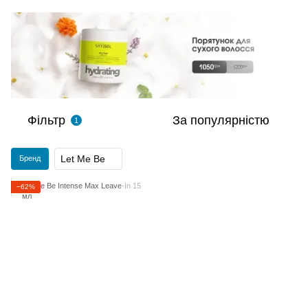
Фільтр
За популярністю
1
Let Me Be
Бренд
−62%