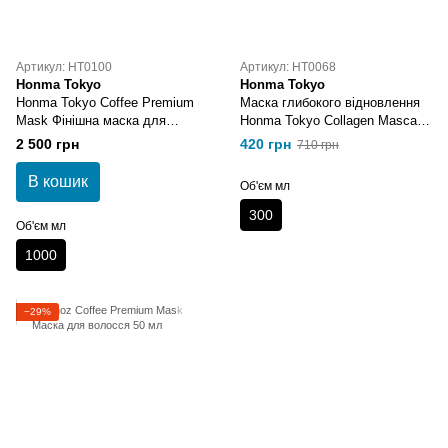
Артикул: HT0100
Артикул: HT0068
Honma Tokyo
Honma Tokyo
Honma Tokyo Coffee Premium
Маска глибокого відновлення
Mask Фінішна маска для
Honma Tokyo Collagen Mascara
зволоження та блиску волосся
300 мл
2 500 грн
420 грн
710 грн
В кошик
Об'єм мл
300
Об'єм мл
1000
−29%