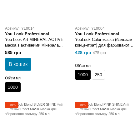
Артикул: YL0014
Артикул: YL0004
You Look Professional
You Look Professional
You Look Art MINERAL ACTIVE
YouLook Color маска (бальзам -
маска з активними мінералами
концентрат) для фарбованого
1000 мл
та пошкодженого волосся 1000
585 грн
428 грн
475 грн
мл
В кошик
Об'єм мл
1000
250
Об'єм мл
1000
−10%
−10%