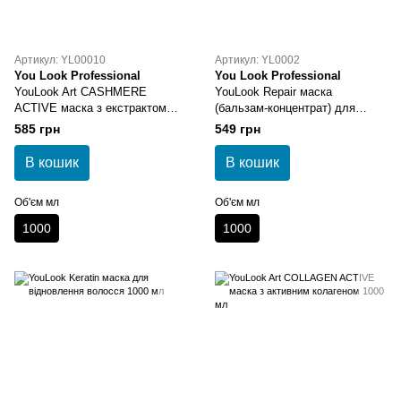
Артикул: YL00010
Артикул: YL0002
You Look Professional
You Look Professional
YouLook Art CASHMERE
YouLook Repair маска
ACTIVE маска з екстрактом
(бальзам-концентрат) для
кашеміру 1000 мл
освітленого та сухого волосся
585 грн
549 грн
1000 мл
В кошик
В кошик
Об'єм мл
Об'єм мл
1000
1000