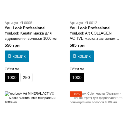
Артикул: YL0008
Артикул: YL0012
You Look Professional
You Look Professional
YouLook Keratin маска для
YouLook Art COLLAGEN
відновлення волосся 1000 мл
ACTIVE маска з активним
колагеном 1000 мл
550 грн
585 грн
В кошик
В кошик
Об'єм мл
Об'єм мл
1000
250
1000
−10%