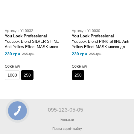
Артикул: YL0032
Артикул: YL0030
You Look Professional
You Look Professional
YouLook Blond SILVER SHINE
YouLook Blond PINK SHINE Anti
Anti Yellow Effect MASK маска
Yellow Effect MASK маска для
для збереження кольору 250
збереження кольору 250 мл
230 грн
230 грн
255 грн
255 грн
мл
Об'єм мл
Об'єм мл
1000
250
250
095-123-05-05
Контакти
Повна версія сайту