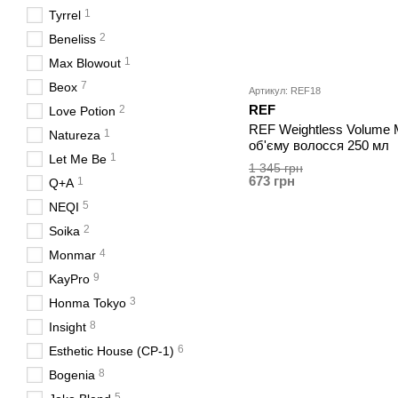
1
Tyrrel
2
Beneliss
1
Max Blowout
7
Beox
Артикул: REF18
REF
2
Love Potion
REF Weightless Volume
1
Natureza
об'єму волосся 250 мл
1
Let Me Be
1 345 грн
673 грн
1
Q+A
5
NEQI
2
Soika
4
Monmar
9
KayPro
3
Honma Tokyo
8
Insight
6
Esthetic House (CP-1)
8
Bogenia
5