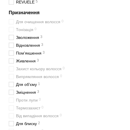
5
REVUELE
Призначення
0
Для очищення волосся
0
Тонізація
3
Зволоження
3
Відновлення
3
Пом'якшення
3
Живлення
0
Захист кольору волосся
0
Випрямляння волосся
1
Для об'єму
3
Зміцнення
0
Проти лупи
0
Термозахист
0
Від випадіння волосся
2
Для блиску