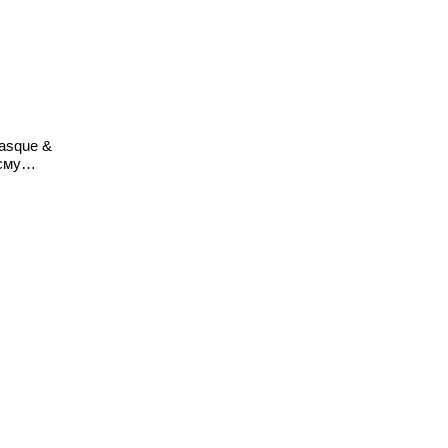
asque &
єму