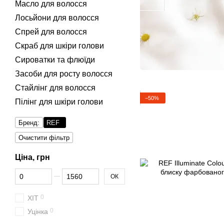
Масло для волосся
Лосьйони для волосся
Спрей для волосся
Скраб для шкіри голови
Сироватки та флюїди
Засоби для росту волосся
Стайлінг для волосся
−50%
Пілінг для шкіри голови
Бренд:
REF
Очистити фільтр
Ціна, грн
Від Ціна, грн
До Ціна, грн
ОК
0
ХІТ
0
Уцінка