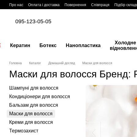
Перейти до основного контенту
Про нас
Оплата і доставка
Повернення
Співпраця
Підбір склад
095-123-05-05
Холодне
E
Кератин
Ботекс
Нанопластика
відновлен
Головна
Каталог
Домашній догляд
Маски для волосся
Маски для волосся Бренд:
Шампуні для волосся
Кондиціонери для волосся
Бальзам для волосся
Маски для волосся
Креми для волосся
Термозахист