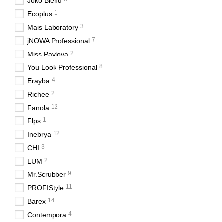
Joko Blend
1
Ecoplus
3
Mais Laboratory
7
jNOWA Professional
2
Miss Pavlova
8
You Look Professional
4
Erayba
2
Richee
12
Fanola
1
Flps
12
Inebrya
3
CHI
2
LUM
9
Mr.Scrubber
11
PROFIStyle
14
Barex
4
Contempora