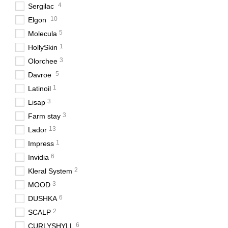
4
Sergilac
10
Elgon
5
Molecula
1
HollySkin
3
Olorchee
5
Davroe
1
Latinoil
3
Lisap
3
Farm stay
13
Lador
1
Impress
6
Invidia
2
Kleral System
3
MOOD
6
DUSHKA
2
SCALP
6
CURLYSHYLL