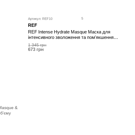
5
Артикул: REF10
REF
REF Intense Hydrate Masque Маска для
інтенсивного зволоження та пом'якшення
волосся 250 мл
1 345 грн
673 грн