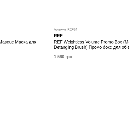
Артикул: REF24
REF
 Masque Маска для
REF Weightless Volume Promo Box (M
Detangling Brush) Промо бокс для об'
волосся
1 560 грн