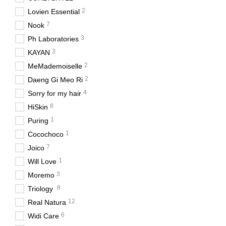
2
Lovien Essential
7
Nook
3
Ph Laboratories
3
KAYAN
2
MeMademoiselle
2
Daeng Gi Meo Ri
4
Sorry for my hair
8
HiSkin
1
Puring
1
Cocochoco
7
Joico
1
Will Love
3
Moremo
8
Triology
12
Real Natura
6
Widi Care