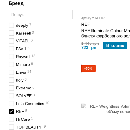
Бренд
Артикул: REF07
REF
7
deeply
REF Illuminate Colour 
3
Karseell
блиску фарбованого во
6
VITAEL
1 445 грн
В кошик
723 грн
5
FAV.1
13
Raywell
9
Mimare
−50%
14
Envie
6
holy
6
Extremo
3
SOLVÉE
10
Lola Cosmetics
5
REF
1
Hi Care
9
TOP BEAUTY