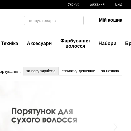
Укр
Рус
Бажання
Вхід
Мій кошик
Фарбування
Техніка
Аксесуари
Набори
Б
волосся
за популярністю
спочатку дешевше
за назвою
ортування: