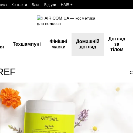
ника
Контакти
Блог
Відгуки
HAIR +
Догляд
Фінішні
Домашній
Техшампуні
за
ня
маски
догляд
тілом
 REF
С