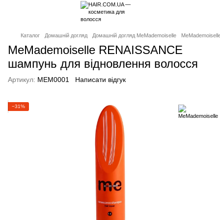
Каталог
Домашній догляд
Домашній догляд MeMademoiselle
MeMademoisell
MeMademoiselle RENAISSANCE
шампунь для відновлення волосся
Артикул:
MEM0001
Написати відгук
−31%