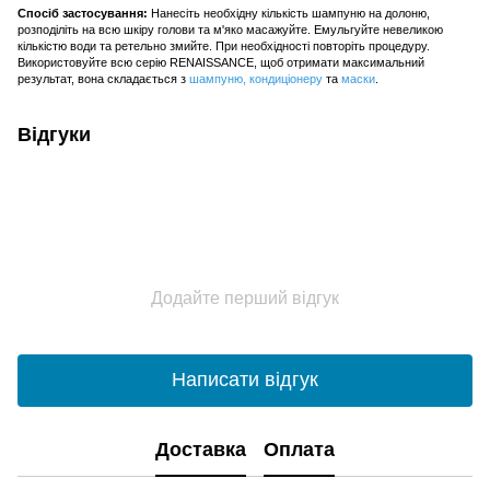
Спосіб застосування:
Нанесіть необхідну кількість шампуню на долоню,
розподіліть на всю шкіру голови та м'яко масажуйте. Емульгуйте невеликою
кількістю води та ретельно змийте. При необхідності повторіть процедуру.
Використовуйте всю серію RENAISSANCE, щоб отримати максимальний
результат, вона складається з
шампуню
,
кондиціонеру
та
маски
.
Відгуки
Додайте перший відгук
Написати відгук
Доставка
Оплата