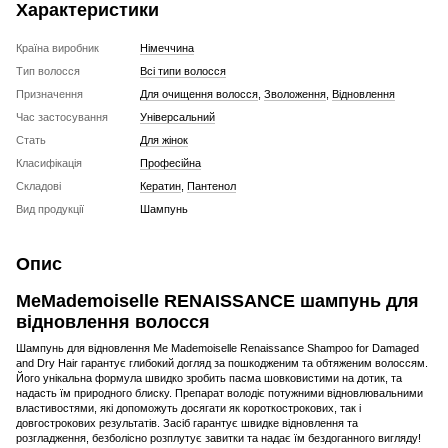
Характеристики
Країна виробник
Німеччина
Тип волосся
Всі типи волосся
Призначення
Для очищення волосся
,
Зволоження
,
Відновлення
Час застосування
Універсальний
Стать
Для жінок
Класифікація
Професійна
Складові
Кератин
,
Пантенол
Вид продукції
Шампунь
Опис
MeMademoiselle RENAISSANCE шампунь для
відновлення волосся
Шампунь для відновлення Me Mademoiselle Renaissance Shampoo for Damaged
and Dry Hair гарантує глибокий догляд за пошкодженим та обтяженим волоссям.
Його унікальна формула швидко зробить пасма шовковистими на дотик, та
надасть їм природного блиску. Препарат володіє потужними відновлювальними
властивостями, які допоможуть досягати як короткострокових, так і
довгострокових результатів. Засіб гарантує швидке відновлення та
розгладження, безболісно розплутує завитки та надає їм бездоганного вигляду!