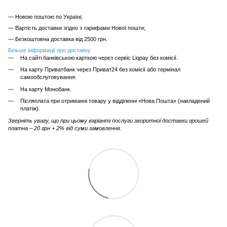
— Новою поштою по Україні;
— Вартість доставки згідно з тарифами Нової пошти;
— Безкоштовна доставка від 2500 грн.
Більше інформації про доставку
На сайті банківською карткою через сервіс Liqpay без комісії.
На карту Приватбанк через Приват24 без комісії або термінал
самообслуговування.
На карту Монобанк.
Післяплата при отриманні товару у відділенні «Нова Пошта» (накладений
платіж).
Зверніть увагу, що при цьому варіанті послуги зворотної доставки грошей
платна – 20 грн + 2% від суми замовлення.