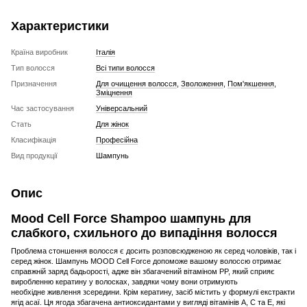
Характеристики
Країна виробник
Італія
Тип волосся
Всі типи волосся
Призначення
Для очищення волосся
,
Зволоження
,
Пом'якшення
,
Зміцнення
Час застосування
Універсальний
Стать
Для жінок
Класифікація
Професійна
Вид продукції
Шампунь
Опис
Mood Cell Force Shampoo шампунь для
слабкого, схильного до випадіння волосся
Проблема стоншення волосся є досить розповсюдженою як серед чоловіків, так і
серед жінок. Шампунь MOOD Cell Force допоможе вашому волоссю отримає
справжній заряд бадьорості, адже він збагачений вітаміном PP, який сприяє
виробленню кератину у волосках, завдяки чому вони отримують
необхідне живлення зсередини. Крім кератину, засіб містить у формулі екстракти
ягід асаї. Ця ягода збагачена антиоксидантами у вигляді вітамінів А, С та Е, які