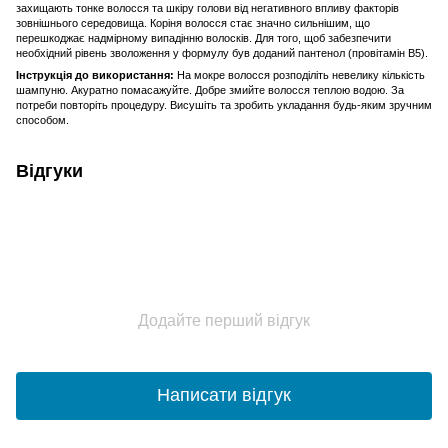
захищають тонке волосся та шкіру голови від негативного впливу факторів
зовнішнього середовища. Коріня волосся стає значно сильнішим, що
перешкоджає надмірному випадінню волосків. Для того, щоб забезпечити
необхідний рівень зволоження у формулу був доданий пантенол (провітамін В5).
Інструкція до використання:
На мокре волосся розподіліть невелику кількість
шампуню. Акуратно помасажуйте. Добре змийте волосся теплою водою. За
потреби повторіть процедуру. Висушіть та зробить укладання будь-яким зручним
способом.
Відгуки
Додайте перший відгук
Написати відгук