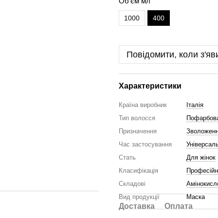
Об'єм мл
1000
400
Повідомити, коли з'яв
Характеристики
Країна виробник
Італія
Тип волосся
Пофарбова
Призначення
Зволожен
Час застосування
Універсал
Стать
Для жінок
Класифікація
Професійн
Складові
Амінокисл
Вид продукції
Маска
Доставка
Оплата