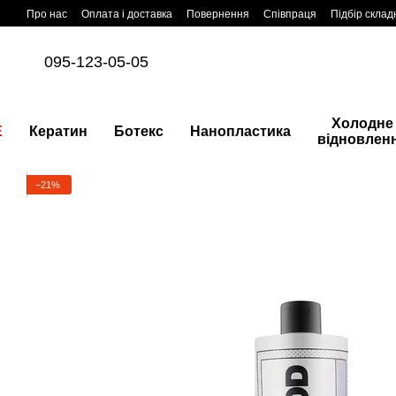
Перейти до основного контенту
Про нас
Оплата і доставка
Повернення
Співпраця
Підбір склад
095-123-05-05
Холодне
E
Кератин
Ботекс
Нанопластика
відновлен
−21%