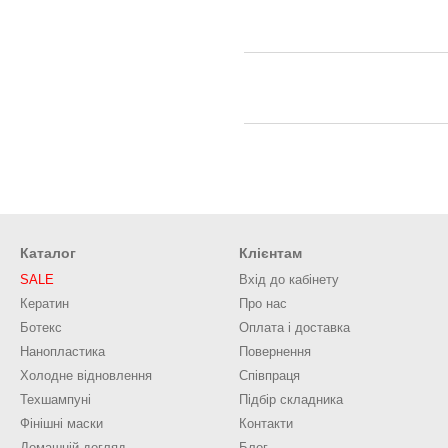
Каталог
Клієнтам
SALE
Вхід до кабінету
Кератин
Про нас
Ботекс
Оплата і доставка
Нанопластика
Повернення
Холодне відновлення
Співпраця
Техшампуні
Підбір складника
Фінішні маски
Контакти
Домашній догляд
Блог