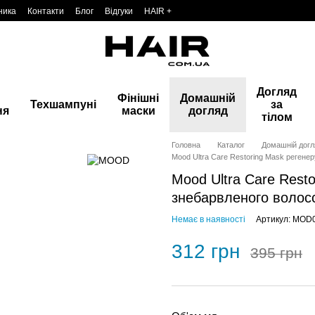
ника
Контакти
Блог
Відгуки
HAIR +
Догляд
Фінішні
Домашній
Техшампуні
за
ня
маски
догляд
тілом
Головна
Каталог
Домашній догл
Mood Ultra Care Restoring Мask регенер
Mood Ultra Care Rest
знебарвленого волосс
Немає в наявності
Артикул: MOD
312 грн
395 грн