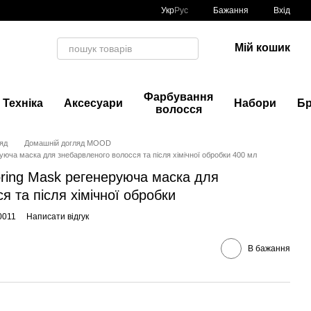
Укр
Рус
Бажання
Вхід
Мій кошик
Фарбування
Техніка
Аксесуари
Набори
Б
волосся
яд
Домашній догляд MOOD
уюча маска для знебарвленого волосся та після хімічної обробки 400 мл
oring Мask регенеруюча маска для
я та після хімічної обробки
0011
Написати відгук
В бажання