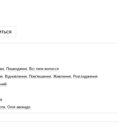
иться
ні
,
Пошкоджені
,
Всі типи волосся
ня
,
Відновлення
,
Пом'якшення
,
Живлення
,
Розгладження
ьний
а
оти
,
Олія авокадо