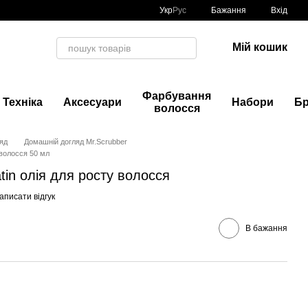
Укр
Рус
Бажання
Вхід
Мій кошик
Фарбування
Техніка
Аксесуари
Набори
Б
волосся
яд
Домашній догляд Mr.Scrubber
у волосся 50 мл
atin олія для росту волосся
аписати відгук
В бажання