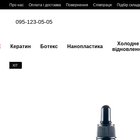
Перейти до основного контенту
Про нас
Оплата і доставка
Повернення
Співпраця
Підбір склад
095-123-05-05
Холодне
E
Кератин
Ботекс
Нанопластика
відновлен
ХІТ