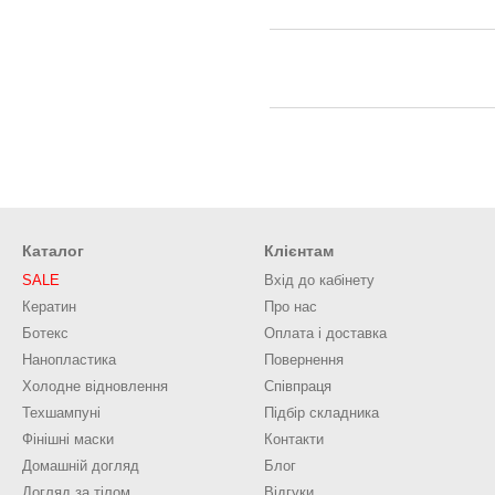
Каталог
Клієнтам
SALE
Вхід до кабінету
Кератин
Про нас
Ботекс
Оплата і доставка
Нанопластика
Повернення
Холодне відновлення
Співпраця
Техшампуні
Підбір складника
Фінішні маски
Контакти
Домашній догляд
Блог
Догляд за тілом
Відгуки