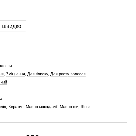
и швидко
олосся
ня
,
Зміцнення
,
Для блиску
,
Для росту волосся
ьний
а
олія
,
Кератин
,
Масло макадамії
,
Масло ши
,
Шовк