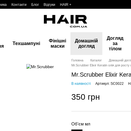
ника
Контакти
Блог
Відгуки
HAIR +
Догляд
Фінішні
Домашній
Техшампуні
за
ня
маски
догляд
тілом
Головна
Каталог
Домашній догл
Mr.Scrubber Elixir Keratin олія для рост
Mr.Scrubber Elixir Ker
В наявності
Артикул: SC0022
Н
350 грн
Об'єм мл