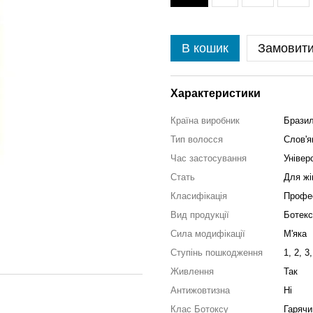
В кошик
Замовит
Характеристики
Країна виробник
Бразил
Тип волосся
Слов'я
Час застосування
Універ
Стать
Для жі
Класифікація
Профе
Вид продукції
Ботекс
Сила модифікації
М'яка
Ступінь пошкодження
1, 2, 3,
Живлення
Так
Антижовтизна
Ні
Клас Ботоксу
Гарячи