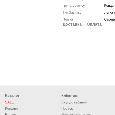
Група Ботоксу
Концен
Тип Завитку
Легка 
Плівка
Серед
Доставка
Оплата
Каталог
Клієнтам
SALE
Вхід до кабінету
Кератин
Про нас
Ботекс
Оплата і доставка