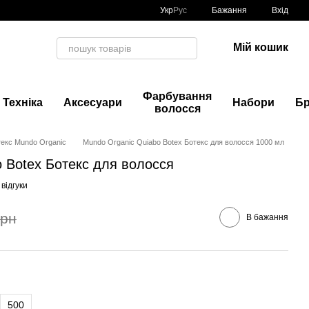
Укр
Рус
Бажання
Вхід
Мій кошик
Фарбування
Техніка
Аксесуари
Набори
Б
волосся
екс Mundo Organic
Mundo Organic Quiabo Botex Ботекс для волосся 1000 мл
 Botex Ботекс для волосся
 відгуки
грн
В бажання
500