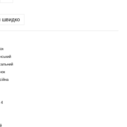
и швидко
ія
нський
сальний
нок
сійна
 4
й