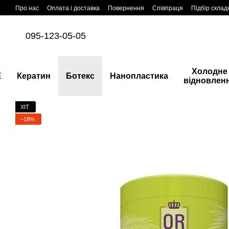
Перейти до основного контенту
Про нас
Оплата і доставка
Повернення
Співпраця
Підбір склад
095-123-05-05
Холодне
E
Кератин
Ботекс
Нанопластика
відновлен
ХІТ
−18%