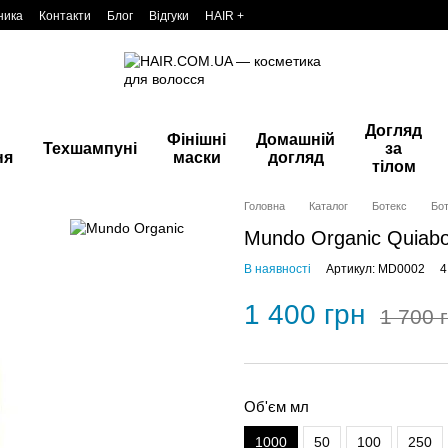
ника
Контакти
Блог
Відгуки
HAIR +
Догляд
Фінішні
Домашній
Техшампуні
за
ня
маски
догляд
тілом
Головна
Каталог
Ботекс
Бот
Mundo Organic Quiabo
В наявності
Артикул: MD0002
4
1 400 грн
1 700 
Об'єм мл
1000
50
100
250