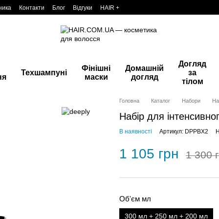
ника
Контакти
Блог
Відгуки
HAIR +
Догляд
Фінішні
Домашній
Техшампуні
за
ня
маски
догляд
тілом
Головна
Каталог
Набори
На
Набір для інтенсивно
В наявності
Артикул: DPPBX2
Н
1 105 грн
1 300 
Об'єм мл
300 мл + 250 мл + 200 мл