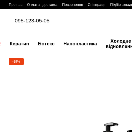
Перейти до основного контенту
Про нас
Оплата і доставка
Повернення
Співпраця
Підбір склад
095-123-05-05
Холодне
E
Кератин
Ботекс
Нанопластика
відновлен
−15%