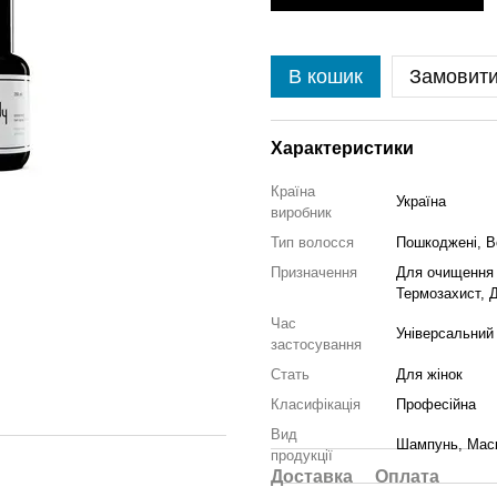
В кошик
Замовит
Характеристики
Країна
Україна
виробник
Тип волосся
Пошкоджені, В
Призначення
Для очищення 
Термозахист, 
Час
Універсальний
застосування
Стать
Для жінок
Класифікація
Професійна
Вид
Шампунь, Маск
продукції
Доставка
Оплата