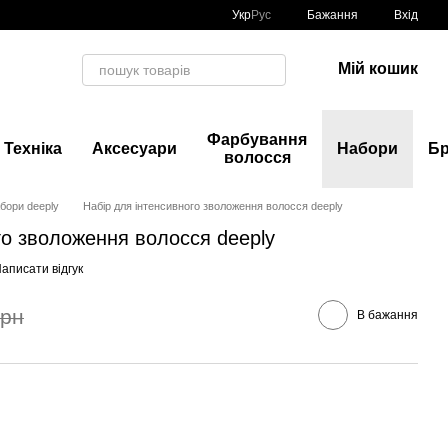
Укр
Рус
Бажання
Вхід
Мій кошик
Фарбування
Техніка
Аксесуари
Набори
Б
волосся
бори deeply
Набір для інтенсивного зволоження волосся deeply
го зволоження волосся deeply
аписати відгук
грн
В бажання