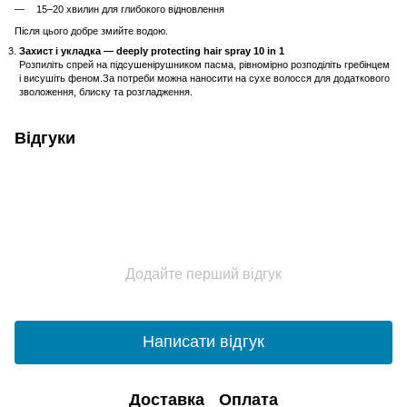
15–20 хвилин для глибокого відновлення
Після цього добре змийте водою.
Захист і укладка — deeply protecting hair spray 10 in 1
Розпиліть спрей на підсушенірушником пасма, рівномірно розподіліть гребінцем
і висушіть феном.За потреби можна наносити на сухе волосся для додаткового
зволоження, блиску та розгладження.
Відгуки
Додайте перший відгук
Написати відгук
Доставка
Оплата