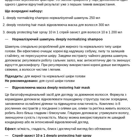
одного і даючи відчутний результат уже з перших тижнів використання.
Що всередині набору:
deeply normalizing shampoo нормалізуючий шампунь 250 мл
deeply restoring hair mask відновлююча маска для волосся 300 мл
deeply protecting hair spray 10 in 1 спрей-захист для волосся 10 в 1 200 мл
Нормалізуючий шампунь deeply normalizing shampoo
Шампунь спеціально розроблений для жирного та нормального типу шкіри
голови. Він ефективно очищає корені від надлишку себуму, пилу та залишків
стайлінгу, не пересушуючи шкіру. Завдяки екстракту чайного дерева шампунь
допомагає регулювати роботу сальних залоз, має антисептичну дію та зменшує
відчуття дискомфорту. При регулярному використанні корені довше виглядають
свіжими, а волосся чистим і легким.
Підходить:
для жирної та нормальної шкіри голови
Не рекомендовано:
для сухої шкіри голови
Відновлююча маска deeply restoring hair mask
Це багатофункціональний засіб для догляду за довжиною волосся. Формула з
керамідами допомагає відновлювати пошкоджену структуру пасом зсередини,
заповнюючи ослаблені ділянки та підвищуючи еластичність. Комплекс із 8
рослинних екстрактів у поєднанні з оліями ши, оливи та реп’яха живить волосся,
робить його більш гладким і блискучим. Гліцерин допомагає утримувати вологу,
зменшуючи сухість і пухнастість. Маску можна використовувати як швидкий
кондиціонер або як інтенсивний відновлюючий догляд.
Ефект:
м’якість, гладкість, блиск і доглянутий вигляд без обтяження
Спрей-захист 10 в 1 deeply protecting hair spray