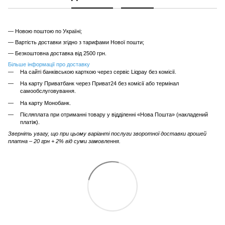
— Новою поштою по Україні;
— Вартість доставки згідно з тарифами Нової пошти;
— Безкоштовна доставка від 2500 грн.
Більше інформації про доставку
На сайті банківською карткою через сервіс Liqpay без комісії.
На карту Приватбанк через Приват24 без комісії або термінал
самообслуговування.
На карту Монобанк.
Післяплата при отриманні товару у відділенні «Нова Пошта» (накладений
платіж).
Зверніть увагу, що при цьому варіанті послуги зворотної доставки грошей
платна – 20 грн + 2% від суми замовлення.