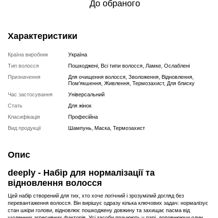
До обраного
Характеристики
Країна виробник
Україна
Тип волосся
Пошкоджені, Всі типи волосся, Ламке, Ослаблені
Призначення
Для очищення волосся, Зволоження, Відновлення,
Пом'якшення, Живлення, Термозахист, Для блиску
Час застосування
Універсальний
Стать
Для жінок
Класифікація
Професійна
Вид продукції
Шампунь, Маска, Термозахист
Опис
deeply - Набір для нормалізації та
відновлення волосся
Цей набір створений для тих, хто хоче логічний і зрозумілий догляд без
перевантаження волосся. Він вирішує одразу кілька ключових задач: нормалізує
стан шкіри голови, відновлює пошкоджену довжину та захищає пасма від
щоденних агресивних факторів. Усі засоби працюють у парі, доповнюючи один