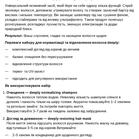
Універсальний незмивний засіб, який бере на себе одразу кілька функцій. Спрей
зволожує волосся, допомагає утримувати вологу та створює захисний бар’єр від
високих і низьких температур. Він захищає шевелюру під час сушіння феном,
укладки стайлерами та від впливу ультрафіолету. Також продукт полегшує
розчісування, розгладжує пухнастість, зменшує електризацію та додає
природний блиск.
Результат:
більш слухняне, гладке та захищене волосся щодня
Переваги набору для нормалізації та відновлення волосся deeply:
комплексний догляд від коренів до кінчиків
баланс очищення без пересушування
відновлення структури волосся
термо- та UV-захист
підходить для регулярного використання
Як використовувати набір
Очищення — deeply normalizing shampoo
Намочіть волосся теплою водою. Невелику кількість шампуню спіньте в
долонях і нанесіть тільки на шкіру голови. Акуратно помасажуйте 1–2 хвилини
та ретельно змийте. За потреби повторіть миття.
Використовуйте 3–7 разів на тиждень залежно від забруднення.
Догляд за довжиною — deeply restoring hair mask
Після миття злегка підсушіть волосся рушником. Нанесіть маску на довжину,
відступивши 3–5 см від коренів.Витримайте:
2–5 хвилин як кондиціонер для щоденного догляду