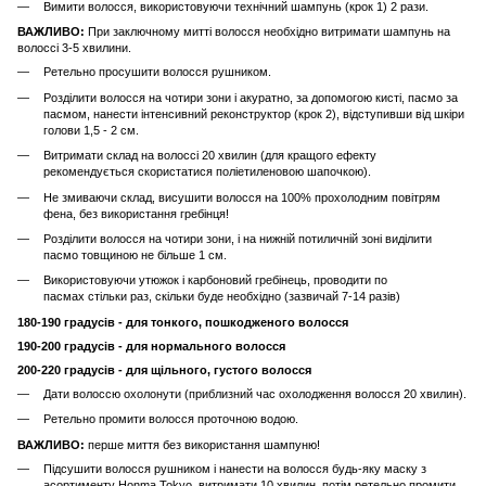
Вимити волосся, використовуючи технічний шампунь (крок 1) 2 рази.
ВАЖЛИВО:
При заключному митті волосся необхідно витримати шампунь на
волоссі 3-5 хвилини.
Ретельно просушити волосся рушником.
Розділити волосся на чотири зони і акуратно, за допомогою кисті, пасмо за
пасмом, нанести інтенсивний реконструктор (крок 2), відступивши від шкіри
голови 1,5 - 2 см.
Витримати склад на волоссі 20 хвилин (для кращого ефекту
рекомендується скористатися поліетиленовою шапочкою).
Не змиваючи склад, висушити волосся на 100% прохолодним повітрям
фена, без використання гребінця!
Розділити волосся на чотири зони, і на нижній потиличній зоні виділити
пасмо товщиною не більше 1 см.
Використовуючи утюжок і карбоновий гребінець, проводити по
пасмах стільки раз, скільки буде необхідно (зазвичай 7-14 разів)
180-190 градусів - для тонкого, пошкодженого волосся
190-200 градусів - для нормального волосся
200-220 градусів - для щільного, густого волосся
Дати волоссю охолонути (приблизний час охолодження волосся 20 хвилин).
Ретельно промити волосся проточною водою.
ВАЖЛИВО:
перше миття без використання шампуню!
Підсушити волосся рушником і нанести на волосся будь-яку маску з
асортименту Honma Tokyo, витримати 10 хвилин, потім ретельно промити