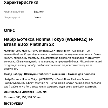
Характеристики
Країна виробник
Бразилія
Вид продукції
Ботекс
Опис
Набір Ботекса Honma Tokyo (WENNOZ) H-
Brush B.tox Platinum 2x
Набір Ботекса Honma Tokyo (WENNOZ) H-Brush B.tox Platinum 2x - це
інноваційний засіб для відновлення та зміцнення пошкодженого волосся. Ботекс
містить спеціальну формулу, яка допомагає відновити пошкоджену структуру
волосся, збільшити щільність та повернути природний блиск. Мікропігменти, які
входять до складу засобу, позбавляють пасма від жовтого ефекту після
освітлення.
Склад набору:
Шампунь глибокого очищення
+
Ботекс для волосся
Набір Ботекса Honma Tokyo (WENNOZ) H-Brush B.tox Platinum 2x має
накопичувальний ефект, тому що він не тільки відновлює пошкоджене волосся,
але й забезпечує його додатковим захистом від впливу зовнішніх факторів.
Оригінальна упаковка - 1000 мл
Розлив - 500, 250, 100, 50 мл
Інструкція: