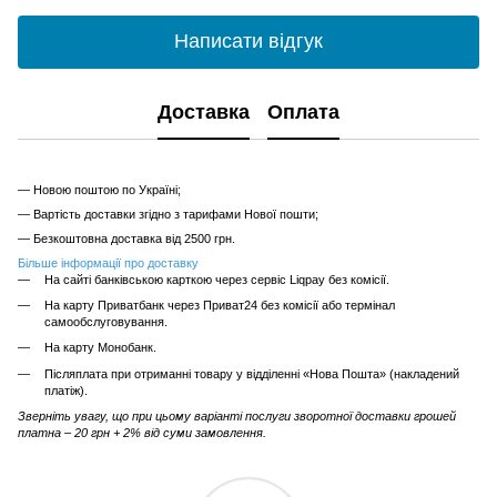
Написати відгук
Доставка
Оплата
— Новою поштою по Україні;
— Вартість доставки згідно з тарифами Нової пошти;
— Безкоштовна доставка від 2500 грн.
Більше інформації про доставку
На сайті банківською карткою через сервіс Liqpay без комісії.
На карту Приватбанк через Приват24 без комісії або термінал
самообслуговування.
На карту Монобанк.
Післяплата при отриманні товару у відділенні «Нова Пошта» (накладений
платіж).
Зверніть увагу, що при цьому варіанті послуги зворотної доставки грошей
платна – 20 грн + 2% від суми замовлення.