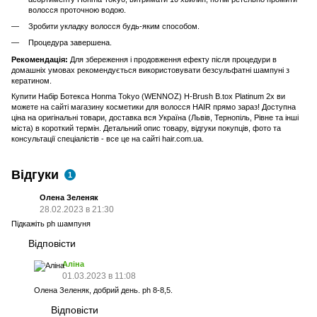
волосся проточною водою.
Зробити укладку волосся будь-яким способом.
Процедура завершена.
Рекомендація:
Для збереження і продовження ефекту після процедури в
домашніх умовах рекомендується використовувати безсульфатні шампуні з
кератином.
Купити Набір Ботекса Honma Tokyo (WENNOZ) H-Brush B.tox Platinum 2x ви
можете на сайті магазину косметики для волосся HAIR прямо зараз! Доступна
ціна на оригінальні товари, доставка вся Україна (Львів, Тернопіль, Рівне та інші
міста) в короткий термін. Детальний опис товару, відгуки покупців, фото та
консультації спеціалістів - все це на сайті
hair.com.ua
.
Відгуки
1
Олена Зеленяк
28.02.2023 в 21:30
Підкажіть ph шампуня
Відповісти
Аліна
01.03.2023 в 11:08
Олена Зеленяк, добрий день. ph 8-8,5.
Відповісти