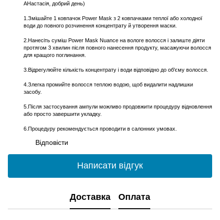
АНастасія, добрий день)
1.Змішайте 1 ковпачок Power Mask з 2 ковпачками теплої або холодної
води до повного розчинення концентрату й утворення маски.
2.Нанесіть суміш Power Mask Nuance на вологе волосся і залиште діяти
протягом 3 хвилин після повного нанесення продукту, масажуючи волосся
для кращого поглинання.
3.Відрегулюйте кількість концентрату і води відповідно до об'єму волосся.
4.Злегка промийте волосся теплою водою, щоб видалити надлишки
засобу.
5.Після застосування ампули можливо продовжити процедуру відновлення
або просто завершити укладку.
6.Процедуру рекомендується проводити в салонних умовах.
Відповісти
Написати відгук
Доставка
Оплата