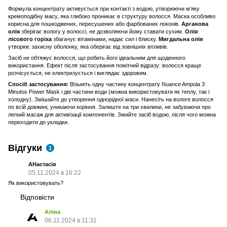
Формула концентрату активується при контакті з водою, утворюючи м’яку
кремоподібну масу, яка глибоко проникає в структуру волосся. Маска особливо
корисна для пошкоджених, пересушених або фарбованих локонів.
Арганова
олія
зберігає вологу у волоссі, не дозволяючи йому ставати сухим.
Олія
лісового горіха
збагачує вітамінами, надає сил і блиску.
Мигдальна олія
утворює захисну оболонку, яка оберігає від зовнішніх впливів.
Засіб не обтяжує волосся, що робить його ідеальним для щоденного
використання. Ефект після застосування помітний відразу: волосся краще
розчісується, не електризується і виглядає здоровим.
Спосіб застосування:
Візьміть одну частину концентрату Nuance Ampola 3
Minutos Power Mask і дві частини води (можна використовувати як теплу, так і
холодну). Змішайте до утворення однорідної маси. Нанесіть на вологе волосся
по всій довжині, уникаючи коріння. Залиште на три хвилини, не забуваючи про
легкий масаж для активізації компонентів. Змийте засіб водою, після чого можна
переходити до укладки.
Відгуки
1
АНастасія
05.11.2024 в 16:22
Як використовувать?
Відповісти
Аліна
06.11.2024 в 11:31