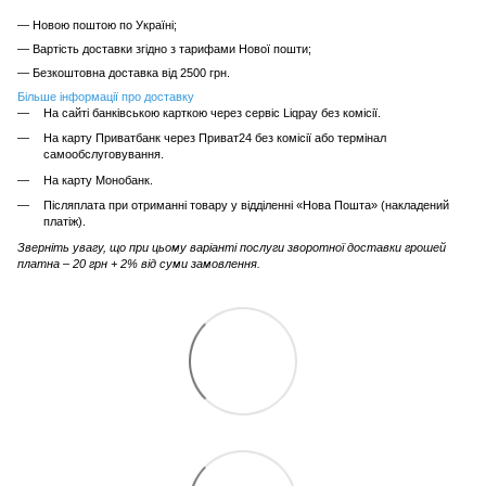
— Новою поштою по Україні;
— Вартість доставки згідно з тарифами Нової пошти;
— Безкоштовна доставка від 2500 грн.
Більше інформації про доставку
На сайті банківською карткою через сервіс Liqpay без комісії.
На карту Приватбанк через Приват24 без комісії або термінал
самообслуговування.
На карту Монобанк.
Післяплата при отриманні товару у відділенні «Нова Пошта» (накладений
платіж).
Зверніть увагу, що при цьому варіанті послуги зворотної доставки грошей
платна – 20 грн + 2% від суми замовлення.