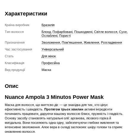
Характеристики
Країна виробник
Бразилія
Тип волосся
Блонд
,
Пофарбовані
,
Пошкоджені
,
Світле волосся
,
Сухе
,
Ослаблені
,
Пористі
Призначення
Зволоження
,
Пом'якшення
,
Живлення
,
Розгладження
Час застосування
Універсальний
Стать
Для жінок
Класифікація
Професійна
Вид продукції
Маска
Опис
Nuance Ampola 3 Minutos Power Mask
Маска для волосся, що миттєво діє — це знахідка для тих, хто цінує
ефективність і швидкість.
Протягом трьох хвилин
активні інгредієнти
починають працювати, даруючи вашому волоссю блиск, пружність і гладкість.
Основу засобу становлять натуральні олії: арганова, лісового горіха й
мигдальна. Вони посилюють одна одну, забезпечуючи глибоке живлення та
інтенсивне зволоження. Алое вера в складі заспокоює шкіру голови та сприяє
оновленню волосся.