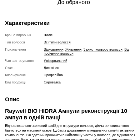
До обраного
Характеристики
Країна виробник
Італія
Тип волосся
Всі типи волосся
Призначення
Відновлення
,
Живлення
,
Захист кольору волосся
,
Від
посічення волосся
Час застосування
Універсальний
Стать
Для жінок
Класифікація
Професійна
Вид продукції
Сироватка
Опис
Raywell BIO HIDRA Ампули реконструкції 10
ампул в одній пачці
Відновлювально-захисний засіб для структури волосся, діюча речовина якого
базується на масляній основі Цубакі з додаванням мінеральних солей і активних
компонентів. Він здатний проникати в найглибшу частину волосся, де відновлює і
зволожує його, таким чином повертаючи еластичність, м'якість і блиск волосся.