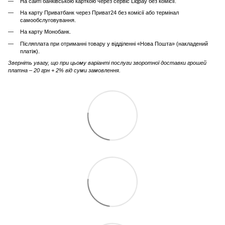
На сайті банківською карткою через сервіс Liqpay без комісії.
На карту Приватбанк через Приват24 без комісії або термінал
самообслуговування.
На карту Монобанк.
Післяплата при отриманні товару у відділенні «Нова Пошта» (накладений
платіж).
Зверніть увагу, що при цьому варіанті послуги зворотної доставки грошей
платна – 20 грн + 2% від суми замовлення.