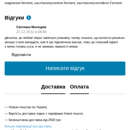
magnesium ferment, saccharomyces/iron ferment, saccharomyces/silicon Ferment.
Відгуки
1
Світлана Молодюк
22.12.2022 в 08:46
дівчатка, це любов! якраз закінчую упаковку і можу сказати, що волосся реально
менше стало випадати, але я ще підключила масаж, тому це спільний ефект
у мене голова суха, я не змиваю, жирності немає
Відповісти
Написати відгук
Доставка
Оплата
— Новою поштою по Україні;
— Вартість доставки згідно з тарифами Нової пошти;
— Безкоштовна доставка від 2500 грн.
Більше інформації про доставку