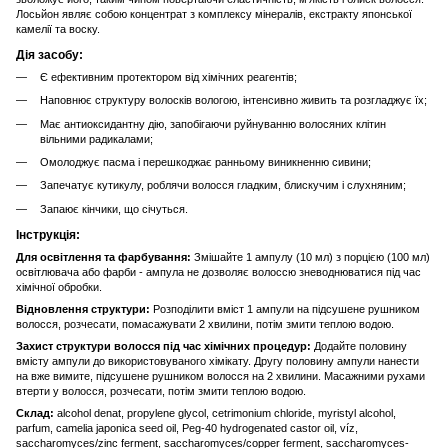
Лосьйон являє собою концентрат з комплексу мінералів, екстракту японської
камелії та воску.
Дія засобу:
Є ефективним протектором від хімічних реагентів;
Наповнює структуру волосків вологою, інтенсивно живить та розгладжує їх;
Має антиоксидантну дію, запобігаючи руйнуванню волосяних клітин
вільними радикалами;
Омолоджує пасма і перешкоджає ранньому виникненню сивини;
Запечатує кутикулу, роблячи волосся гладким, блискучим і слухняним;
Запаює кінчики, що січуться.
Інструкція:
Для освітлення та фарбування:
Змішайте 1 ампулу (10 мл) з порцією (100 мл)
освітлювача або фарби - ампула не дозволяє волоссю зневоднюватися під час
хімічної обробки.
Відновлення структури:
Розподілити вміст 1 ампули на підсушене рушником
волосся, розчесати, помасажувати 2 хвилини, потім змити теплою водою.
Захист структури волосся під час хімічних процедур:
Додайте половину
вмісту ампули до використовуваного хімікату. Другу половину ампули нанести
на вже вимите, підсушене рушником волосся на 2 хвилини. Масажними рухами
втерти у волосся, розчесати, потім змити теплою водою.
Склад:
alcohol denat, propylene glycol, cetrimonium chloride, myristyl alcohol,
parfum, camelia japonica seed oil, Peg-40 hydrogenated castor oil, víz,
saccharomyces/zinc ferment, saccharomyces/copper ferment, saccharomyces-