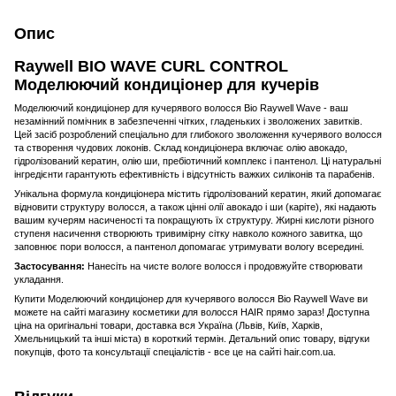
Опис
Raywell BIO WAVE CURL CONTROL
Моделюючий кондиціонер для кучерів
Моделюючий кондиціонер для кучерявого волосся Bio Raywell Wave - ваш
незамінний помічник в забезпеченні чітких, гладеньких і зволожених завитків.
Цей засіб розроблений спеціально для глибокого зволоження кучерявого волосся
та створення чудових локонів. Склад кондиціонера включає олію авокадо,
гідролізований кератин, олію ши, пребіотичний комплекс і пантенол. Ці натуральні
інгредієнти гарантують ефективність і відсутність важких силіконів та парабенів.
Унікальна формула кондиціонера містить гідролізований кератин, який допомагає
відновити структуру волосся, а також цінні олії авокадо і ши (каріте), які надають
вашим кучерям насиченості та покращують їх структуру. Жирні кислоти різного
ступеня насичення створюють тривимірну сітку навколо кожного завитка, що
заповнює пори волосся, а пантенол допомагає утримувати вологу всередині.
Застосування:
Нанесіть на чисте вологе волосся і продовжуйте створювати
укладання.
Купити Моделюючий кондиціонер для кучерявого волосся Bio Raywell Wave ви
можете на сайті магазину косметики для волосся HAIR прямо зараз! Доступна
ціна на оригінальні товари, доставка вся Україна (Львів, Київ, Харків,
Хмельницький та інші міста) в короткий термін. Детальний опис товару, відгуки
покупців, фото та консультації спеціалістів - все це на сайті hair.com.ua.