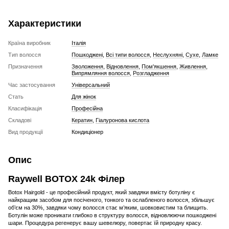
Характеристики
Країна виробник
Італія
Тип волосся
Пошкоджені
,
Всі типи волосся
,
Неслухняні
,
Сухе
,
Ламке
Призначення
Зволоження
,
Відновлення
,
Пом'якшення
,
Живлення
,
Випрямляння волосся
,
Розгладження
Час застосування
Універсальний
Стать
Для жінок
Класифікація
Професійна
Складові
Кератин
,
Гіалуронова кислота
Вид продукції
Кондиціонер
Опис
Raywell BOTOX 24k Філер
Botox Hairgold - це професійний продукт, який завдяки вмісту ботуліну є
найкращим засобом для посіченого, тонкого та ослабленого волосся, збільшує
об’єм на 30%, завдяки чому волосся стає м’яким, шовковистим та блищить.
Ботулін може проникати глибоко в структуру волосся, відновлюючи пошкоджені
шари. Процедура регенерує вашу шевелюру, повертає їй природну красу.