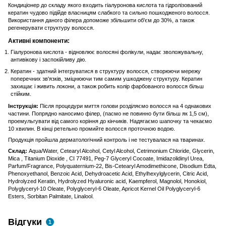
Кондиціонер до складу якого входить гіалуронова кислота та гідролізований
кератин чудово підійде власницям слабкого та сильно пошкодженого волосся.
Використання даного філера допоможе збільшити об'єм до 30%, а також
регенерувати структуру волосся.
Активні компоненти:
Гіалуронова кислота - відновлює волосяні фолікули, надає зволожувальну,
антивікову і заспокійливу дію.
Кератин - здатний інтегруватися в структуру волосся, створюючи мережу
поперечних зв'язків, зміцнюючи тим самим ушкоджену структуру. Кератин
захищає і живить локони, а також робить колір фарбованого волосся більш
стійким.
Інструкція:
Після процедури миття голови розділяємо волосся на 4 однакових
частини. Попрядно наносимо філер, (пасмо не повинно бути більш як 1,5 см),
проемульгувати від самого коріння до кінчиків. Надягаємо шапочку та чекаємо
10 хвилин. В кінці ретельно промийте волосся проточною водою.
Продукція пройшла дерматологічний контроль і не тестувалася на тваринах.
Склад:
Aqua/Water, Cetearyl Alcohol, Cetyl Alcohol, Cetrimonium Chloride, Glycerin,
Mica , Titanium Dioxide , CI 77491, Peg-7 Glyceryl Cocoate, Imidazolidinyl Urea,
Parfum/Fragrance, Polyquaternium-22, Bis-Cetearyl Amodimethicone, Disodium Edta,
Phenoxyethanol, Benzoic Acid, Dehydroacetic Acid, Ethylhexylglycerin, Citric Acid,
Hydrolyzed Keratin, Hydrolyzed Hyaluronic acid, Kaempferol, Magnolol, Honokiol,
Polyglyceryl-10 Oleate, Polyglyceryl-6 Oleate, Apricot Kernel Oil Polyglyceryl-6
Esters, Sorbitan Palmitate, Linalool.
Відгуки
1