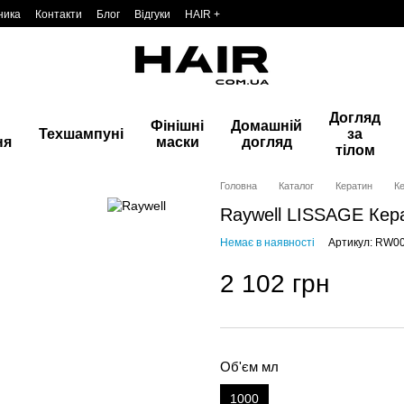
ника
Контакти
Блог
Відгуки
HAIR +
Догляд
Фінішні
Домашній
Техшампуні
за
ня
маски
догляд
тілом
Головна
Каталог
Кератин
Ке
Raywell LISSAGE Кер
Немає в наявності
Артикул: RW0
2 102 грн
Об'єм мл
1000