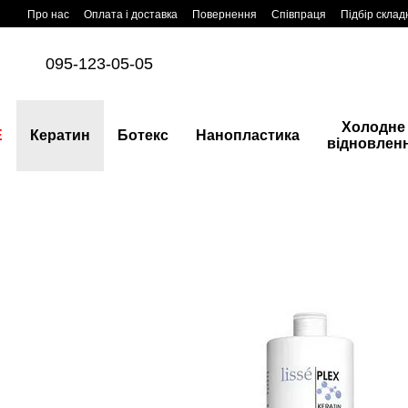
Перейти до основного контенту
Про нас
Оплата і доставка
Повернення
Співпраця
Підбір склад
095-123-05-05
Холодне
E
Кератин
Ботекс
Нанопластика
відновлен