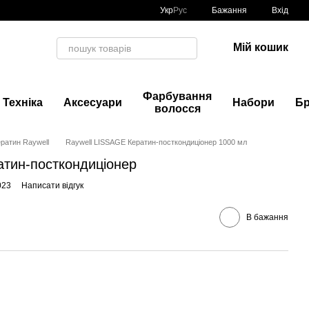
Укр
Рус
Бажання
Вхід
Мій кошик
Фарбування
Техніка
Аксесуари
Набори
Б
волосся
ратин Raywell
Raywell LISSAGE Кератин-посткондиціонер 1000 мл
атин-посткондиціонер
023
Написати відгук
В бажання