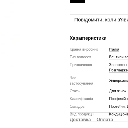
Повідомити, коли з'яв
Характеристики
Країна виробник
Італія
Тип волосся
Всі типи в
Призначення
Зволожен
Розгладже
Час
Універсал
застосування
Стать
Для жінок
Класифікація
Професійн
Складові
Протеїни, 
Вид продукції
Кондиціон
Доставка
Оплата