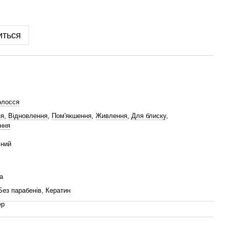
иться
олосся
ня
,
Відновлення
,
Пом'якшення
,
Живлення
,
Для блиску
,
ння
ьний
а
Без парабенів, Кератин
ер