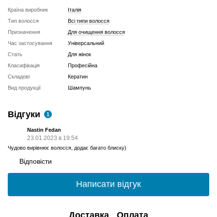
Країна виробник
Італія
Тип волосся
Всі типи волосся
Призначення
Для очищення волосся
Час застосування
Універсальний
Стать
Для жінок
Класифікація
Професійна
Складові
Кератин
Вид продукції
Шампунь
Відгуки
1
Nastin Fedan
23.01.2023 в 19:54
Чудово вирівнює волосся, додає багато блиску)
Відповісти
Написати відгук
Доставка
Оплата