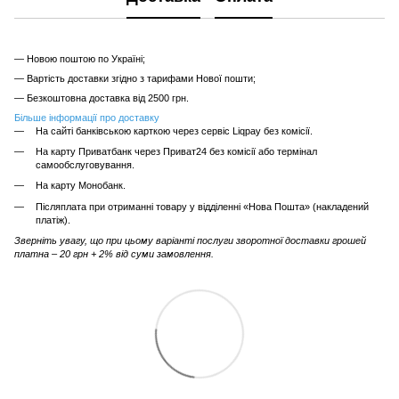
— Новою поштою по Україні;
— Вартість доставки згідно з тарифами Нової пошти;
— Безкоштовна доставка від 2500 грн.
Більше інформації про доставку
На сайті банківською карткою через сервіс Liqpay без комісії.
На карту Приватбанк через Приват24 без комісії або термінал
самообслуговування.
На карту Монобанк.
Післяплата при отриманні товару у відділенні «Нова Пошта» (накладений
платіж).
Зверніть увагу, що при цьому варіанті послуги зворотної доставки грошей
платна – 20 грн + 2% від суми замовлення.