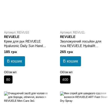
Артикул: REVU10
Артикул: REVU11
REVUELE
REVUELE
Крем для рук REVUELE
Зволожуючий лосьйон для
Hyaluronic Daily Sun Hand
тіла REVUELE Hydralift
Cream SPF20
Hyaluron Moisturizing Body
185 грн
265 грн
Lotion
В кошик
В кошик
Об'єм мл
Об'єм мл
80
400