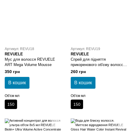
Артикул: REVU18
Артикул: REVU19
REVUELE
REVUELE
Мус для волосся REVUELE
Спрей для підняття
ART Mega Volume Mousse
прикоренового об'єму волосся
REVUELE ART Root Lifting
350 грн
260 грн
Spray
В кошик
В кошик
Об'єм мл
Об'єм мл
150
150