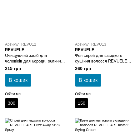
Артикул: REVU12
Артикул: REVU13
REVUELE
REVUELE
Очищуючий засіб для
Фен спрей для швидкого
чоловіків для бороди, обличчя,
сушіння волосся REVUELE
волосся REVUELE Men Care
ART Fast Blow-Dry Spray
215 грн
260 грн
3в1
В кошик
В кошик
Об'єм мл
Об'єм мл
300
150