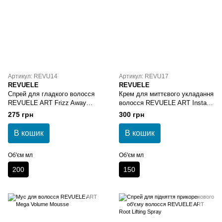
Артикул: REVU14
Артикул: REVU17
REVUELE
REVUELE
Спрей для гладкого волосся
Крем для миттєвого укладання
REVUELE ART Frizz Away
волосся REVUELE ART Instant
Sleek Spray
Styling Cream
275 грн
300 грн
В кошик
В кошик
Об'єм мл
Об'єм мл
200
150