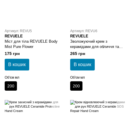
Артикул: REVU5
Артикул: REVU6
REVUELE
REVUELE
Міст для тіла REVUELE Body
Зволожуючий крем з
Mist Pure Flower
керамідами для обличчя та
тіла REVUELE Ceramide
175 грн
265 грн
Moisturizing Cream
В кошик
В кошик
Об'єм мл
Об'єм мл
200
200