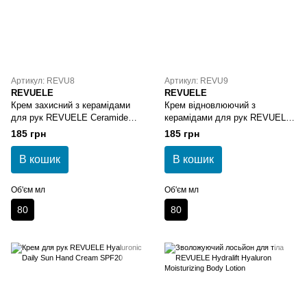
Артикул: REVU8
Артикул: REVU9
REVUELE
REVUELE
Крем захисний з керамідами
Крем відновлюючий з
для рук REVUELE Ceramide
керамідами для рук REVUELE
Protective Hand Cream
Ceramide SOS Repair Hand
185 грн
185 грн
Cream
В кошик
В кошик
Об'єм мл
Об'єм мл
80
80