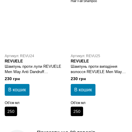
Артикул: REVU24
Артикул: REVU25
REVUELE
REVUELE
Шампунь проти лупи REVUELE
Шампунь проти випадіння
Men Way Anti Dandruff
волосся REVUELE Men Way
Shampoo
Anti Hair Fall Shampoo
230 грн
230 грн
В кошик
В кошик
Об'єм мл
Об'єм мл
250
250