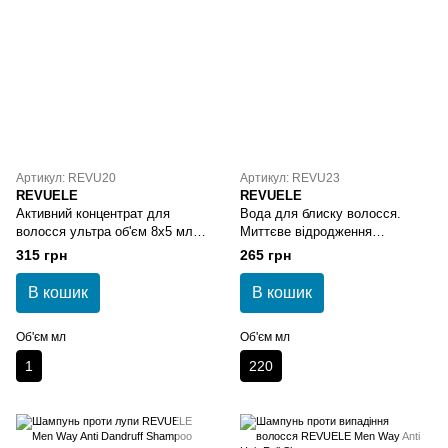
Артикул: REVU20
Артикул: REVU23
REVUELE
REVUELE
Активний концентрат для
Вода для блиску волосся.
волосся ультра об'єм 8х5 мл
Миттєве відродження
REVUELE Biotin+ Ultra Volume
REVUELE Gloss Hair Water
315 грн
265 грн
Active Concentrate
Color Instant Revival
В кошик
В кошик
Об'єм мл
Об'єм мл
1
220