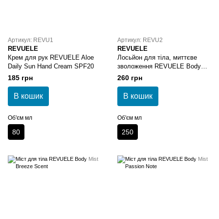
Артикул: REVU1
Артикул: REVU2
REVUELE
REVUELE
Крем для рук REVUELE Aloe
Лосьйон для тіла, миттєве
Daily Sun Hand Cream SPF20
зволоження REVUELE Body
Lotion Instant Hydration
185 грн
260 грн
В кошик
В кошик
Об'єм мл
Об'єм мл
80
250