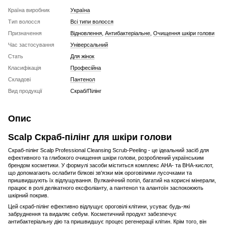
Країна виробник
Україна
Тип волосся
Всі типи волосся
Призначення
Відновлення
,
Антибактеріальне
,
Очищення шкіри голови
Час застосування
Універсальний
Стать
Для жінок
Класифікація
Професійна
Складові
Пантенол
Вид продукції
Скраб/Пілінг
Опис
Scalp Скраб-пілінг для шкіри голови
Скраб-пілінг Scalp Professional Cleansing Scrub-Peeling - це ідеальний засіб для
ефективного та глибокого очищення шкіри голови, розроблений українським
брендом косметики. У формулі засоби міститься комплекс АНА- та ВНА-кислот,
що допомагають ослабити білкові зв'язки між ороговілими лусочками та
пришвидшують їх відлущування. Вулканічний попіл, багатий на корисні мінерали,
працює в ролі делікатного ексфоліанту, а пантенол та алантоїн заспокоюють
шкірний покрив.
Цей скраб-пілінг ефективно відлущує ороговілі клітини, усуває будь-які
забруднення та видаляє себум. Косметичний продукт забезпечує
антибактеріальну дію та пришвидшує процес регенерації клітин. Крім того, він