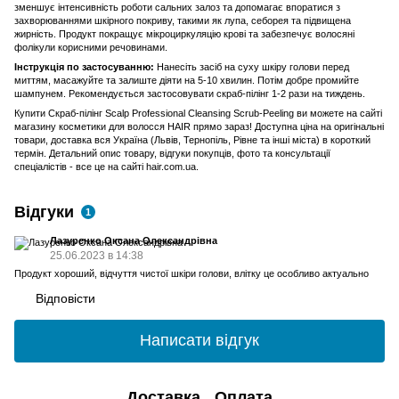
зменшує інтенсивність роботи сальних залоз та допомагає впоратися з
захворюваннями шкірного покриву, такими як лупа, себорея та підвищена
жирність. Продукт покращує мікроциркуляцію крові та забезпечує волосяні
фолікули корисними речовинами.
Інструкція по застосуванню:
Нанесіть засіб на суху шкіру голови перед
миттям, масажуйте та залиште діяти на 5-10 хвилин. Потім добре промийте
шампунем. Рекомендується застосовувати скраб-пілінг 1-2 рази на тиждень.
Купити Скраб-пілінг Scalp Professional Cleansing Scrub-Peeling ви можете на сайті
магазину косметики для волосся HAIR прямо зараз! Доступна ціна на оригінальні
товари, доставка вся Україна (Львів, Тернопіль, Рівне та інші міста) в короткий
термін. Детальний опис товару, відгуки покупців, фото та консультації
спеціалістів - все це на сайті hair.com.ua.
Відгуки
1
Лазуренко Оксана Олександрівна
25.06.2023 в 14:38
Продукт хороший, відчуття чистої шкіри голови, влітку це особливо актуально
Відповісти
Написати відгук
Доставка
Оплата