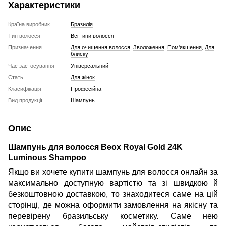
Характеристики
Країна виробник
Бразилія
Тип волосся
Всі типи волосся
Призначення
Для очищення волосся
,
Зволоження
,
Пом'якшення
,
Для
блиску
Час застосування
Універсальний
Стать
Для жінок
Класифікація
Професійна
Вид продукції
Шампунь
Опис
Шампунь для волосся Beox Royal Gold 24K
Luminous Shampoo
Якщо ви хочете
купити шампунь для волосся онлайн за
максимально доступную вартістю та зі швидкою й
безкоштовною доставкою, то знаходитеся саме на цій
сторінці, де можна оформити замовлення на якісну та
перевірену бразильську косметику. Саме нею