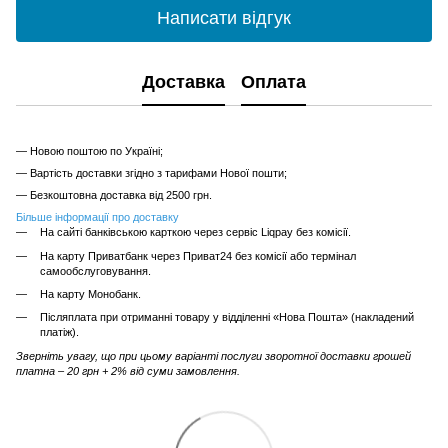
Написати відгук
Доставка
Оплата
— Новою поштою по Україні;
— Вартість доставки згідно з тарифами Нової пошти;
— Безкоштовна доставка від 2500 грн.
Більше інформації про доставку
На сайті банківською карткою через сервіс Liqpay без комісії.
На карту Приватбанк через Приват24 без комісії або термінал
самообслуговування.
На карту Монобанк.
Післяплата при отриманні товару у відділенні «Нова Пошта» (накладений
платіж).
Зверніть увагу, що при цьому варіанті послуги зворотної доставки грошей
платна – 20 грн + 2% від суми замовлення.