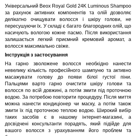
Універсальний Beox Royal Gold 24K Luminous Shampoo
за рахунок активних компонентів та олій дозволяє
делікатно очищувати волосся і шкіру голови, не
пересушуючи їх. У складі є багато благородних олій, що
насичують вологою кожне пасмо. Після використання
залишається легкий приємний кремовий аромат, а
волосся максимально свіже.
Інструкція з застосування
На гарно зволожене волосся необхідно нанести
невелику кількість професійного шампуню та активно
масажувати голову до появи білої густої піни.
Пальцями варто гарно очистити шкіру голови та
волосся по всій довжині, а потім змити під проточною
водою. За потребою повторити процедуру. Після миття
можна нанести кондиціонер чи маску, а потім також
змити їх під проточною теплою водою. Широкий вибір
таких засобів є в нашому інтернет-магазині, а
досвідчені консультанти порадять, який підійде для
вашого волосся з урахуванням його проблем та