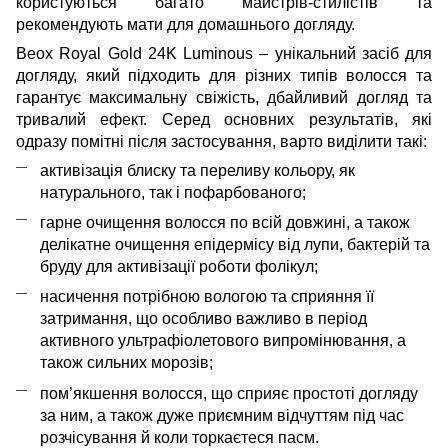
користуються багато майстрів-стилістів та
рекомендують мати для домашнього догляду.
Beox Royal Gold 24K Luminous – унікальний засіб для
догляду, який підходить для різних типів волосся та
гарантує максимальну свіжість, дбайливий догляд та
тривалий ефект. Серед основних результатів, які
одразу помітні після застосування, варто виділити такі:
активізація блиску та переливу кольору, як
натурального, так і пофарбованого;
гарне очищення волосся по всій довжині, а також
делікатне очищення епідермісу від лупи, бактерій та
бруду для активізації роботи фолікул;
насичення потрібною вологою та сприяння її
затримання, що особливо важливо в період
активного ультрафіолетового випромінювання, а
також сильних морозів;
пом’якшення волосся, що сприяє простоті догляду
за ним, а також дуже приємним відчуттям під час
розчісування й коли торкаєтеся пасм.