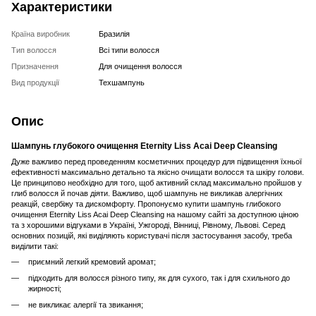
Характеристики
Країна виробник
Бразилія
Тип волосся
Всі типи волосся
Призначення
Для очищення волосся
Вид продукції
Техшампунь
Опис
Шампунь глубокого очищення Eternity Liss Acai Deep Cleansing
Дуже важливо перед проведенням косметичних процедур для підвищення їхньої
ефективності максимально детально та якісно очищати волосся та шкіру голови.
Це принципово необхідно для того, щоб активний склад максимально пройшов у
глиб волосся й почав діяти. Важливо, щоб шампунь не викликав алергічних
реакцій, свербіжу та дискомфорту. Пропонуємо купити шампунь глибокого
очищення Eternity Liss Acai Deep Cleansing на нашому сайті за доступною ціною
та з хорошими відгуками в Україні, Ужгороді, Вінниці, Рівному, Львові.
Серед
основних позицій, які виділяють користувачі після застосування засобу, треба
виділити такі:
приємний легкий кремовий аромат;
підходить для волосся різного типу, як для сухого, так і для схильного до
жирності;
не викликає алергії та звикання;