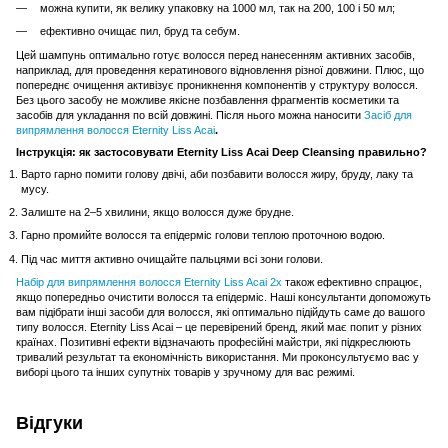
можна купити, як велику упаковку на 1000 мл, так на 200, 100 і 50 мл;
ефективно очищає пил, бруд та себум.
Цей шампунь оптимально готує волосся перед нанесенням активних засобів,
наприклад, для проведення кератинового відновлення різної довжини. Плюс, що
попереднє очищення активізує проникнення компонентів у структуру волосся.
Без цього засобу не можливе якісне позбавлення фрагментів косметики та
засобів для укладання по всій довжині. Після нього можна наносити
Засіб для
випрямлення волосся Eternity Liss Acai
.
Інструкція: як застосовувати Eternity Liss Acai Deep Cleansing правильно?
Варто гарно помити голову двічі, аби позбавити волосся жиру, бруду, лаку та
мусу.
Залиште на 2–5 хвилини, якщо волосся дуже брудне.
Гарно промийте волосся та епідерміс голови теплою проточною водою.
Під час миття активно очищайте пальцями всі зони голови.
Набір для випрямлення волосся Eternity Liss Acai 2x
також ефективно спрацює,
якщо попередньо очистити волосся та епідерміс. Наші консультанти допоможуть
вам підібрати інші засоби для волосся, які оптимально підійдуть саме до вашого
типу волосся. Eternity Liss Acai – це перевірений бренд, який має попит у різних
країнах. Позитивні ефекти відзначають професійні майстри, які підкреслюють
тривалий результат та економічність використання. Ми проконсультуємо вас у
виборі цього та інших супутніх товарів у зручному для вас режимі.
Відгуки