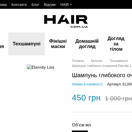
ника
Контакти
Блог
Відгуки
HAIR +
Догляд
Фінішні
Домашній
Техшампуні
за
ня
маски
догляд
тілом
Головна
Каталог
Техшампуні
Шампунь глибокого очищення Eternity L
Шампунь глибокого оч
Немає в наявності
Артикул: EL00
450 грн
1 000 грн
Об'єм мл