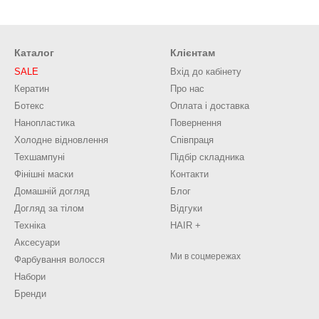
Каталог
Клієнтам
SALE
Вхід до кабінету
Кератин
Про нас
Ботекс
Оплата і доставка
Нанопластика
Повернення
Холодне відновлення
Співпраця
Техшампуні
Підбір складника
Фінішні маски
Контакти
Домашній догляд
Блог
Догляд за тілом
Відгуки
Техніка
HAIR +
Аксесуари
Ми в соцмережах
Фарбування волосся
Набори
Бренди