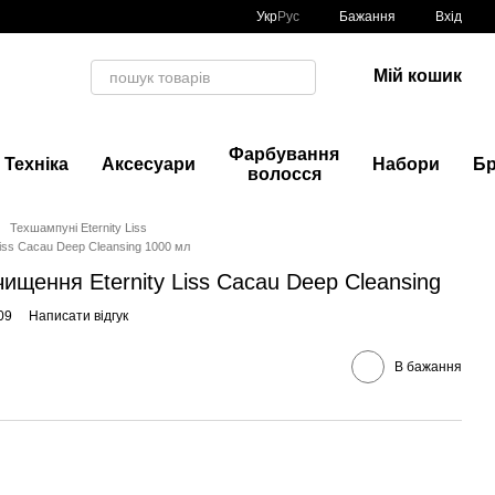
Укр
Рус
Бажання
Вхід
Мій кошик
Фарбування
Техніка
Аксесуари
Набори
Б
волосся
Техшампуні Eternity Liss
iss Cacau Deep Cleansing 1000 мл
ищення Eternity Liss Cacau Deep Cleansing
09
Написати відгук
В бажання