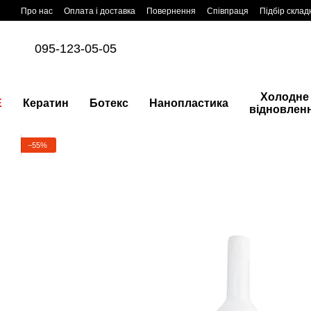
Перейти до основного контенту
Про нас
Оплата і доставка
Повернення
Співпраця
Підбір склад
095-123-05-05
Холодне
E
Кератин
Ботекс
Нанопластика
відновлен
−55%